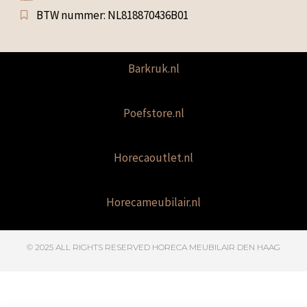
BTW nummer: NL818870436B01
Barkruk.nl
Poefstore.nl
Horecaoutlet.nl
Horecameubilair.nl
© 2025 ALL RIGHTS RESERVED​ HORECA MEUBILAIR DEN HAAG