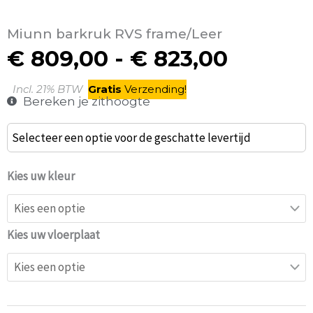
Miunn barkruk RVS frame/Leer
€
809,00
-
€
823,00
Prijskla
€ 809,
Incl. 21% BTW
Gratis
V
erzending
!
Bereken je zithoogte
tot
€ 823,0
Miunn
Selecteer een optie voor de geschatte levertijd
barkruk
RVS
Kies uw kleur
frame/Leer
aantal
Kies uw vloerplaat