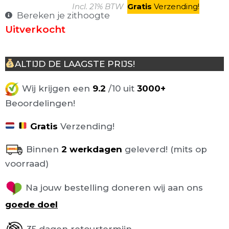
Incl. 21% BTW
Gratis
V
erzending
!
Bereken je zithoogte
Uitverkocht
ALTIJD DE LAAGSTE PRIJS!
Wij krijgen een
9.2
/10 uit
3000+
Beoordelingen!
Gratis
Verzending!
Binnen
2 werkdagen
geleverd! (mits op
voorraad)
Na jouw bestelling doneren wij aan ons
goede doel
35 dagen retourtermijn