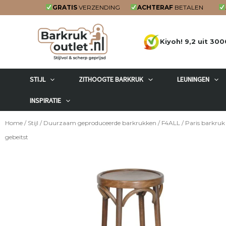
Ga
GRATIS
VERZENDING
ACHTERAF
BETALEN
naar
de
Kiyoh! 9,2 uit 300
inhoud
STIJL
ZITHOOGTE BARKRUK
LEUNINGEN
INSPIRATIE
Home
/
Stijl
/
Duurzaam geproduceerde barkrukken
/
F4ALL
/ Paris barkruk
gebeitst
V.a. 11 stuks
€102,00