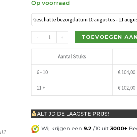
Op voorraad
Paris
barkruk
Geschatte bezorgdatum 10 augustus - 11 augu
antiek
gebeitst
-
+
TOEVOEGEN AA
aantal
Aantal Stuks
6 - 10
€
104,00
11 +
€
102,00
ALTIJD DE LAAGSTE PRIJS!
Wij krijgen een
9.2
/10 uit
3000+
Beo
st?