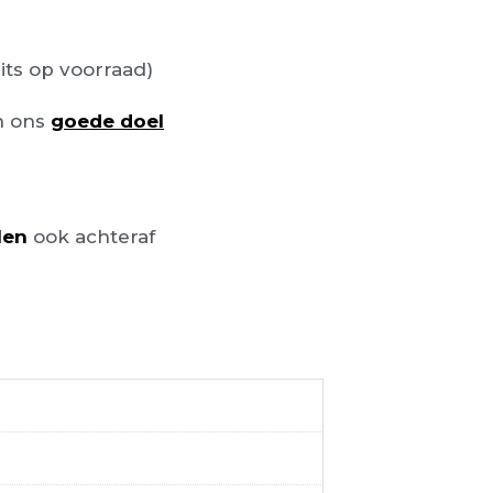
its op voorraad)
n ons
goede doel
len
ook achteraf