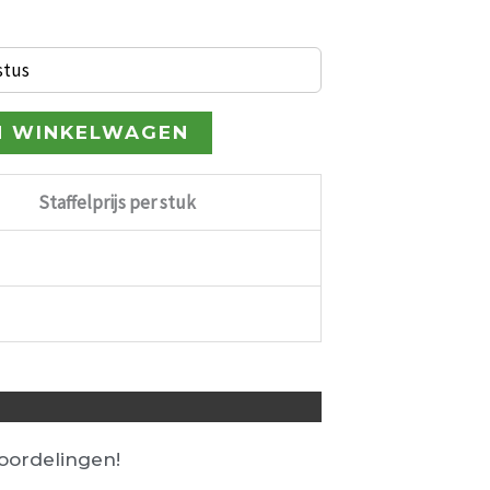
stus
N WINKELWAGEN
Staffelprijs per stuk
ordelingen!