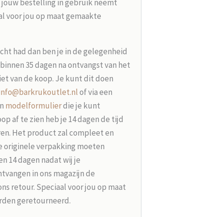
 jouw bestelling in gebruik neemt
aal voor jou op maat gemaakte
acht had dan ben je in de gelegenheid
t binnen 35 dagen na ontvangst van het
iet van de koop. Je kunt dit doen
info@barkrukoutlet.nl
of via een
en
modelformulier
die je kunt
p af te zien heb je 14 dagen de tijd
ren. Het product zal compleet en
e originele verpakking moeten
n 14 dagen nadat wij je
tvangen in ons magazijn de
ons retour. Speciaal voor jou op maat
rden geretourneerd.