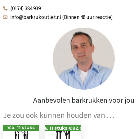
(0174) 384 939
info@barkrukoutlet.nl (Binnen 48 uur reactie)
Aanbevolen barkrukken voor jou
Je zou ook kunnen houden van …
V.a. 11 stuks
V.a. 11 stuks €82,00
€102,00