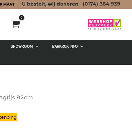
U bestelt, wij doneren
(0174)
384 939
P MAAT
SHOWROOM
BARKRUK INFO
etgrijs 82cm
zending
!