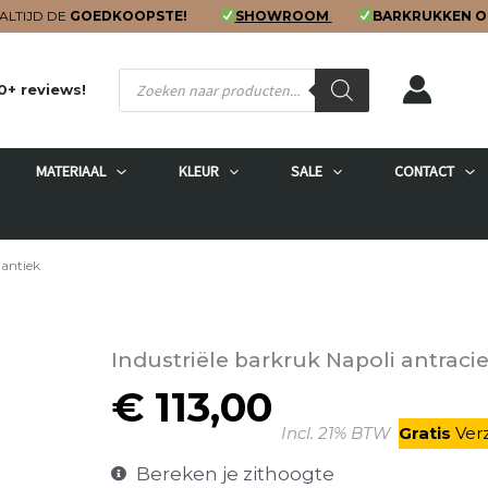
ALTIJD DE
GOEDKOOPSTE!
SHOWROOM
BARKRUKKEN O
Producten
0+ reviews!
zoeken
MATERIAAL
KLEUR
SALE
CONTACT
 antiek
Industriële barkruk Napoli antraci
€
113,00
Incl. 21% BTW
Gratis
V
er
Bereken je zithoogte