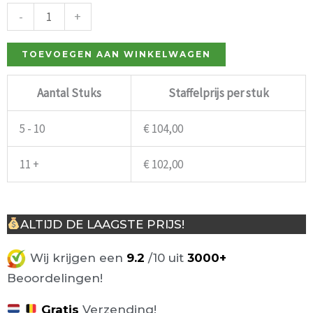
gestoffeerd
-
+
met
nagels
TOEVOEGEN AAN WINKELWAGEN
aantal
Aantal Stuks
Staffelprijs per stuk
5 - 10
€
104,00
11 +
€
102,00
ALTIJD DE LAAGSTE PRIJS!
Wij krijgen een
9.2
/10 uit
3000+
Beoordelingen!
Gratis
Verzending!