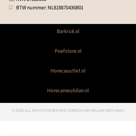
BTW nummer: NL818870436B01
Barkruk.nl
Poefstore.nl
Horecaoutlet.nl
Horecameubilair.nl
© 2025 ALL RIGHTS RESERVED​ HORECA MEUBILAIR DEN HAAG