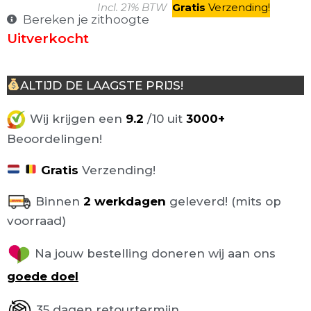
Incl. 21% BTW
Gratis
V
erzending
!
Bereken je zithoogte
Uitverkocht
ALTIJD DE LAAGSTE PRIJS!
Wij krijgen een
9.2
/10 uit
3000+
Beoordelingen!
Gratis
Verzending!
Binnen
2 werkdagen
geleverd! (mits op
voorraad)
Na jouw bestelling doneren wij aan ons
goede doel
35 dagen retourtermijn