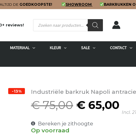
ALTIJD DE
GOEDKOOPSTE!
SHOWROOM
BARKRUKKEN O
Producten
0+ reviews!
zoeken
MATERIAAL
KLEUR
SALE
CONTACT
Industriële barkruk Napoli antraci
-13%
€
75,00
€
65,00
Oorspronk
Hu
Incl. 
prijs
pri
was:
is:
Bereken je zithoogte
Op voorraad
€ 75,00.
€ 