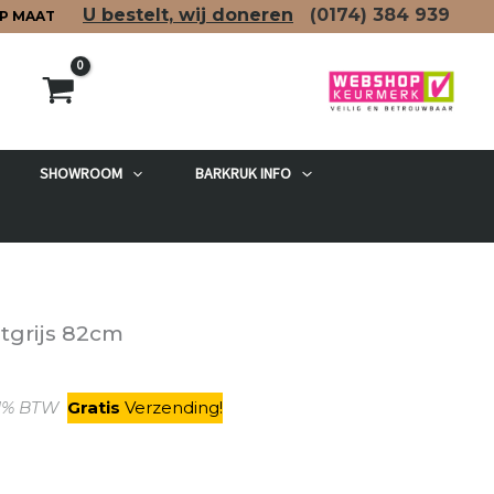
U bestelt, wij doneren
(0174)
384 939
P MAAT
SHOWROOM
BARKRUK INFO
etgrijs 82cm
elijke
idige
21% BTW
Gratis
V
erzending
!
js
65,00.