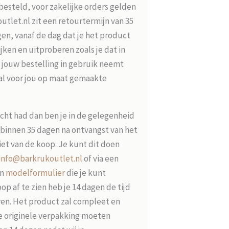
besteld, voor zakelijke orders gelden
tlet.nl zit een retourtermijn van 35
en, vanaf de dag dat je het product
jken en uitproberen zoals je dat in
 jouw bestelling in gebruik neemt
aal voor jou op maat gemaakte
acht had dan ben je in de gelegenheid
t binnen 35 dagen na ontvangst van het
iet van de koop. Je kunt dit doen
info@barkrukoutlet.nl
of via een
en
modelformulier
die je kunt
p af te zien heb je 14 dagen de tijd
ren. Het product zal compleet en
e originele verpakking moeten