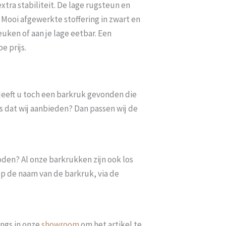
tra stabiliteit. De lage rugsteun en
 Mooi afgewerkte stoffering in zwart en
euken of aan je lage eetbar. Een
e prijs.
. Heeft u toch een barkruk gevonden die
s dat wij aanbieden? Dan passen wij de
oden? Al onze barkrukken zijn ook los
op de naam van de barkruk, via de
ngs in onze
showroom
om het artikel te