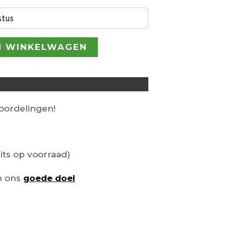
stus
N WINKELWAGEN
ordelingen!
its op voorraad)
n ons
goede doel