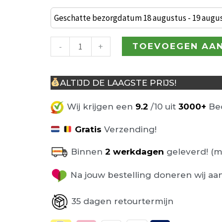
Hugo
Barkruk
Geschatte bezorgdatum 18 augustus - 19 augu
Zwart
aantal
-
+
TOEVOEGEN AA
ALTIJD DE LAAGSTE PRIJS!
Wij krijgen een
9.2
/10 uit
3000+
Beo
Gratis
Verzending!
Binnen
2 werkdagen
geleverd! (m
Na jouw bestelling doneren wij aa
35 dagen retourtermijn