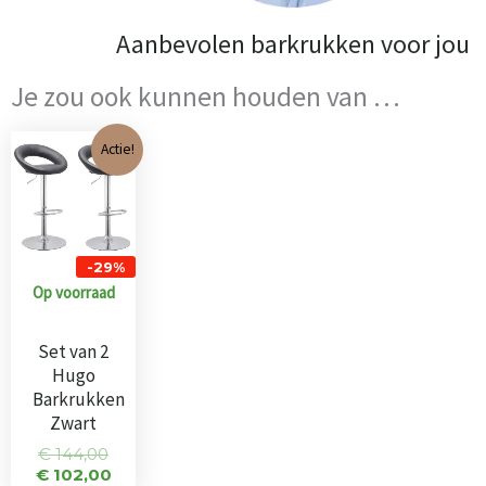
Aanbevolen barkrukken voor jou
Je zou ook kunnen houden van …
Oorspronkelijke
Huidige
Actie!
prijs
prijs
was:
is:
€ 144,00.
€ 102,00.
-29%
Op voorraad
Set van 2
Hugo
Barkrukken
Zwart
€
144,00
€
102,00