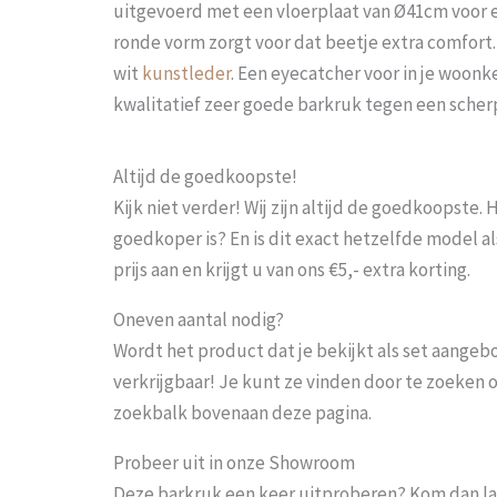
uitgevoerd met een vloerplaat van Ø41cm voor ex
ronde vorm zorgt voor dat beetje extra comfort.
wit
kunstleder
. Een eyecatcher voor in je woonk
kwalitatief zeer goede barkruk tegen een scherp
Altijd de goedkoopste!
Kijk niet verder! Wij zijn altijd de goedkoopste
goedkoper is? En is dit exact hetzelfde model al
prijs aan en krijgt u van ons €5,- extra korting.
Oneven aantal nodig?
Wordt het product dat je bekijkt als set aangeb
verkrijgbaar! Je kunt ze vinden door te zoeken 
zoekbalk bovenaan deze pagina.
Probeer uit in onze Showroom
Deze barkruk een keer uitproberen? Kom dan la