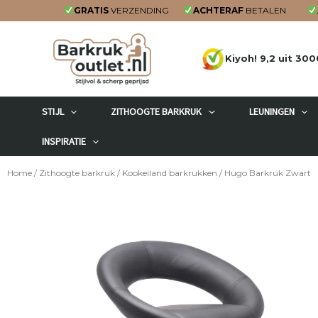
Ga
GRATIS
VERZENDING
ACHTERAF
BETALEN
naar
de
Kiyoh! 9,2 uit 300
inhoud
STIJL
ZITHOOGTE BARKRUK
LEUNINGEN
INSPIRATIE
Home
/
Zithoogte barkruk
/
Kookeiland barkrukken
/ Hugo Barkruk Zwart