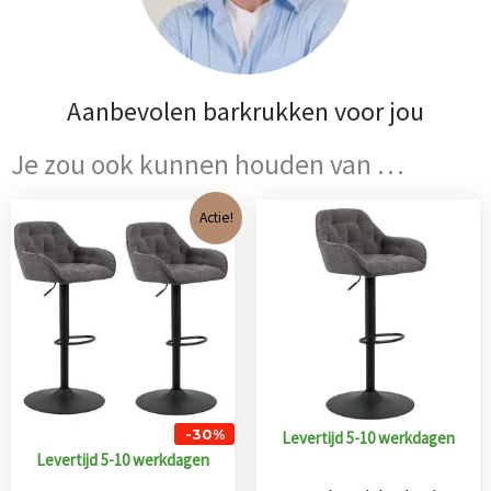
Aanbevolen barkrukken voor jou
Je zou ook kunnen houden van …
Oorspronkelijke
Huidige
Actie!
prijs
prijs
was:
is:
€ 332,00.
€ 231,00.
-30%
Levertijd 5-10 werkdagen
Levertijd 5-10 werkdagen