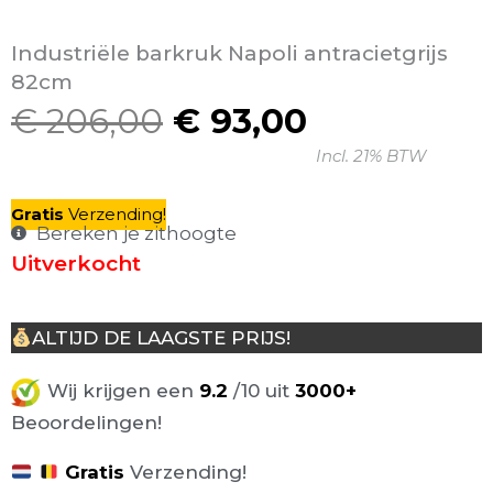
Industriële barkruk Napoli antracietgrijs
82cm
€
206,00
€
93,00
Oorspronkelijke
Huidige
Incl. 21% BTW
prijs
prijs
was:
is:
Gratis
V
erzending
!
€ 206,00.
€ 93,00.
Bereken je zithoogte
Uitverkocht
ALTIJD DE LAAGSTE PRIJS!
Wij krijgen een
9.2
/10 uit
3000+
Beoordelingen!
Gratis
Verzending!