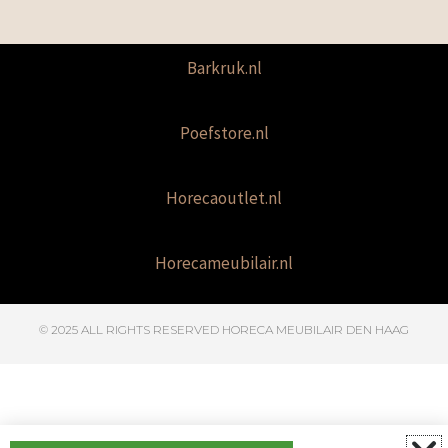
Barkruk.nl
Poefstore.nl
Horecaoutlet.nl
Horecameubilair.nl
© 2025 ALL RIGHTS RESERVED​ HORECA MEUBILAIR DEN HAAG