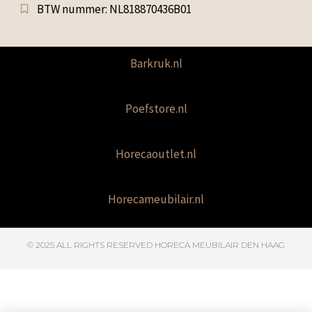
BTW nummer: NL818870436B01
Barkruk.nl
Poefstore.nl
Horecaoutlet.nl
Horecameubilair.nl
© 2025 ALL RIGHTS RESERVED​ HORECA MEUBILAIR DEN HAAG