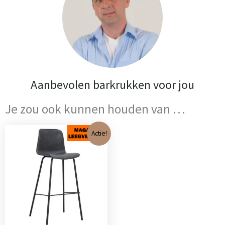
Aanbevolen barkrukken voor jou
Je zou ook kunnen houden van …
Oorspronkelijke
Huidige
Actie!
prijs
prijs
was:
is:
€ 115,00.
€ 67,00.