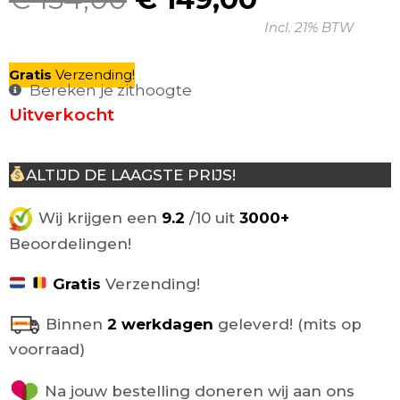
Oorspronkelijke
Huidige
Incl. 21% BTW
prijs
prijs
was:
is:
Gratis
V
erzending
!
€ 154,00.
€ 149,00.
Bereken je zithoogte
Uitverkocht
ALTIJD DE LAAGSTE PRIJS!
Wij krijgen een
9.2
/10 uit
3000+
Beoordelingen!
Gratis
Verzending!
Binnen
2 werkdagen
geleverd! (mits op
voorraad)
Na jouw bestelling doneren wij aan ons