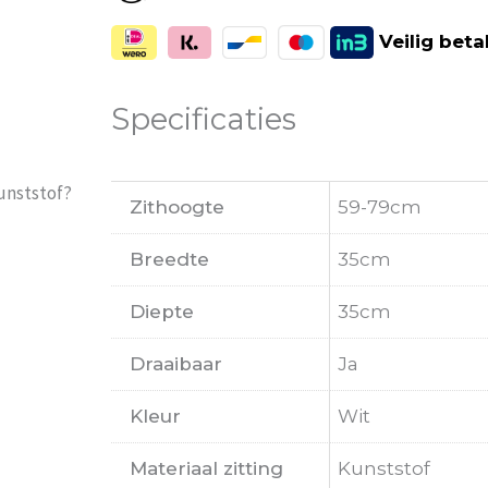
Veilig
beta
Specificaties
unststof?
Zithoogte
59-79cm
Breedte
35cm
Diepte
35cm
Draaibaar
Ja
Kleur
Wit
Materiaal zitting
Kunststof