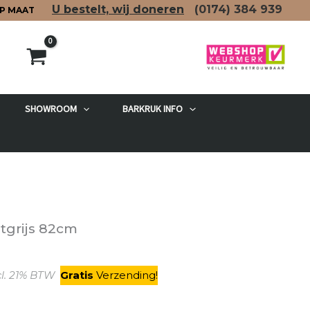
U bestelt, wij doneren
(0174)
384 939
P MAAT
SHOWROOM
BARKRUK INFO
etgrijs 82cm
kelijke
uidige
l. 21% BTW
Gratis
V
erzending
!
rijs
: