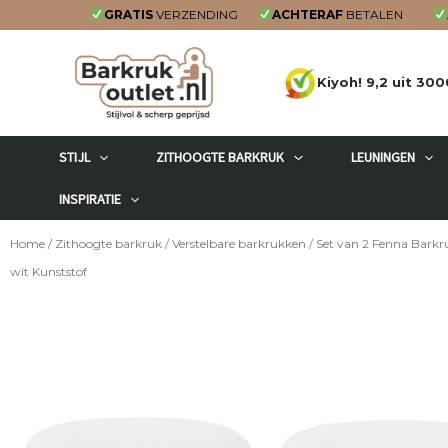
Ga
GRATIS
VERZENDING
ACHTERAF
BETALEN
naar
de
Kiyoh! 9,2 uit 300
inhoud
STIJL
ZITHOOGTE BARKRUK
LEUNINGEN
INSPIRATIE
Home
/
Zithoogte barkruk
/
Verstelbare barkrukken
/ Set van 2 Fenna Bark
wit Kunststof