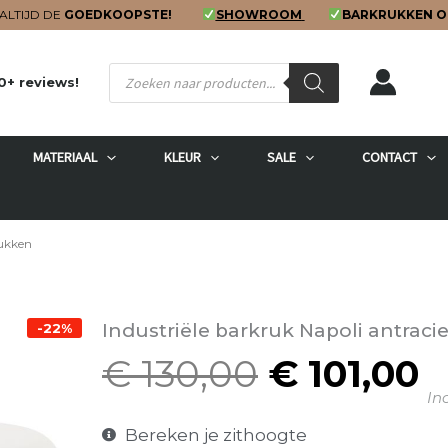
ALTIJD DE
GOEDKOOPSTE!
SHOWROOM
BARKRUKKEN O
Producten
0+ reviews!
zoeken
MATERIAAL
KLEUR
SALE
CONTACT
rukken
Industriële barkruk Napoli antraci
-22%
€
130,00
€
101,00
Oorspron
H
Inc
prijs
p
was:
is
Bereken je zithoogte