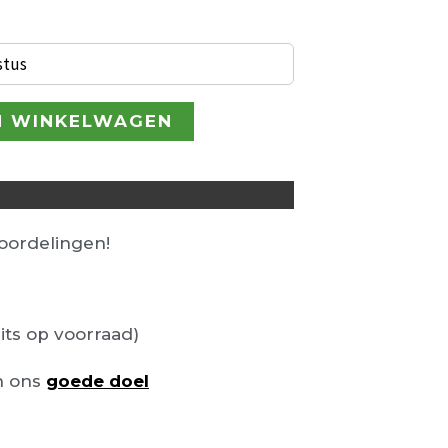
 101,00.
stus
N WINKELWAGEN
ordelingen!
its op voorraad)
n ons
goede doel