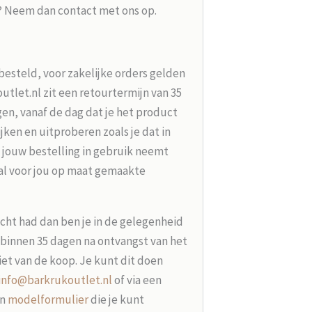
g? Neem dan contact met ons op.
besteld, voor zakelijke orders gelden
tlet.nl zit een retourtermijn van 35
en, vanaf de dag dat je het product
jken en uitproberen zoals je dat in
 jouw bestelling in gebruik neemt
aal voor jou op maat gemaakte
acht had dan ben je in de gelegenheid
t binnen 35 dagen na ontvangst van het
iet van de koop. Je kunt dit doen
info@barkrukoutlet.nl
of via een
en
modelformulier
die je kunt