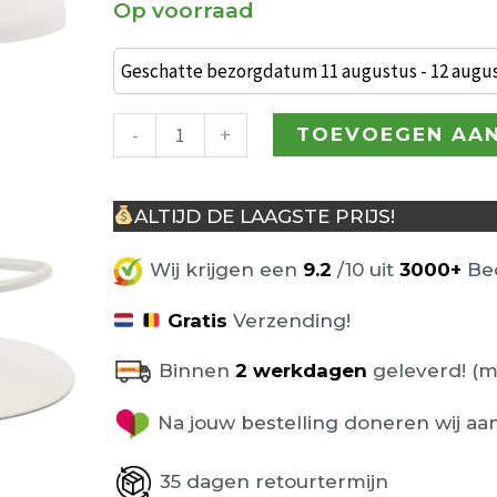
Op voorraad
€ 130,00.
€
Set
van
Geschatte bezorgdatum 11 augustus - 12 augu
2
Fenna
-
+
TOEVOEGEN AA
Barkrukken
wit
ALTIJD DE LAAGSTE PRIJS!
Kunststof
aantal
Wij krijgen een
9.2
/10 uit
3000+
Beo
Gratis
Verzending!
Binnen
2 werkdagen
geleverd! (m
Na jouw bestelling doneren wij aa
35 dagen retourtermijn