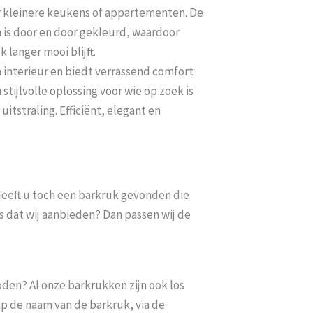
or kleinere keukens of appartementen. De
 is door en door gekleurd, waardoor
 langer mooi blijft.
 interieur en biedt verrassend comfort
stijlvolle oplossing voor wie op zoek is
itstraling. Efficiënt, elegant en
. Heeft u toch een barkruk gevonden die
s dat wij aanbieden? Dan passen wij de
oden? Al onze barkrukken zijn ook los
op de naam van de barkruk, via de