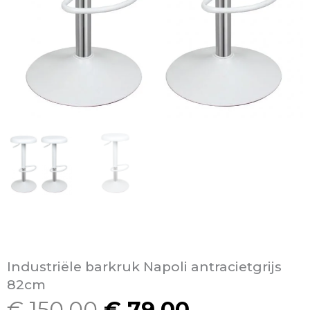
Industriële barkruk Napoli antracietgrijs
82cm
€
150,00
€
79,00