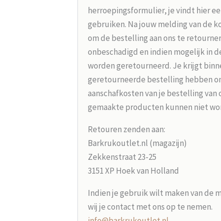
herroepingsformulier, je vindt hier e
gebruiken. Na jouw melding van de koo
om de bestelling aan ons te retourne
onbeschadigd en indien mogelijk in d
worden geretourneerd. Je krijgt binne
geretourneerde bestelling hebben on
aanschafkosten van je bestelling van 
gemaakte producten kunnen niet wo
Retouren zenden aan:
Barkrukoutlet.nl (magazijn)
Zekkenstraat 23-25
3151 XP Hoek van Holland
Indien je gebruik wilt maken van de 
wij je contact met ons op te nemen.
info@barkrukoutlet.nl