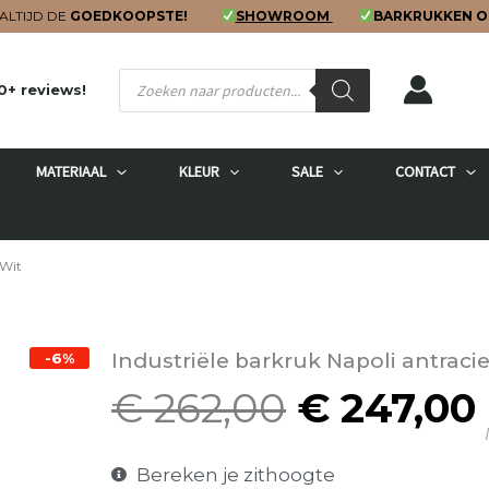
ALTIJD DE
GOEDKOOPSTE!
SHOWROOM
BARKRUKKEN O
Producten
0+ reviews!
zoeken
MATERIAAL
KLEUR
SALE
CONTACT
 Wit
Industriële barkruk Napoli antraci
-6%
€
262,00
€
247,00
Oorspron
I
prijs
was:
Bereken je zithoogte