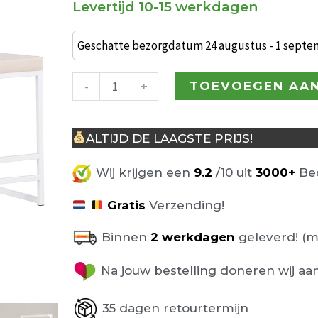
Levertijd 10-15 werkdagen
€ 262,00.
Set
van
Geschatte bezorgdatum 24 augustus - 1 sept
2
Heikki
-
+
TOEVOEGEN AA
Barkrukken
Wit
ALTIJD DE LAAGSTE PRIJS!
Beige
58cm
Wij krijgen een
9.2
/10 uit
3000+
Beo
aantal
Gratis
Verzending!
Binnen
2 werkdagen
geleverd! (m
Na jouw bestelling doneren wij aa
35 dagen retourtermijn