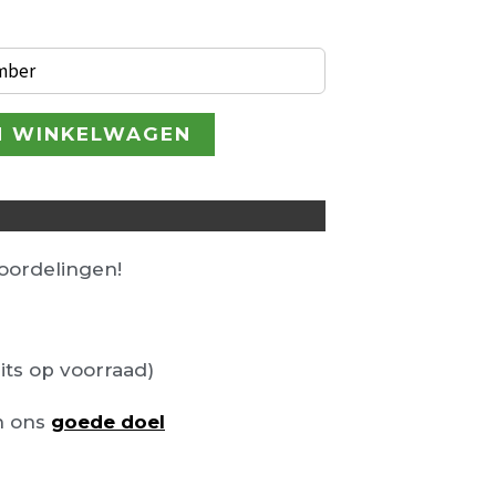
€ 247,00.
ember
N WINKELWAGEN
ordelingen!
its op voorraad)
n ons
goede doel