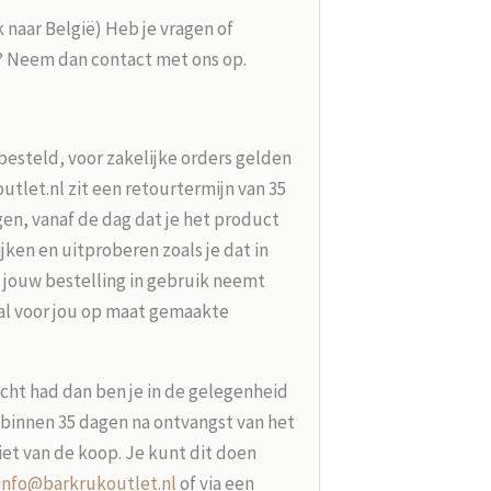
k naar België) Heb je vragen of
g? Neem dan contact met ons op.
besteld, voor zakelijke orders gelden
tlet.nl zit een retourtermijn van 35
en, vanaf de dag dat je het product
jken en uitproberen zoals je dat in
 jouw bestelling in gebruik neemt
aal voor jou op maat gemaakte
acht had dan ben je in de gelegenheid
t binnen 35 dagen na ontvangst van het
iet van de koop. Je kunt dit doen
info@barkrukoutlet.nl
of via een