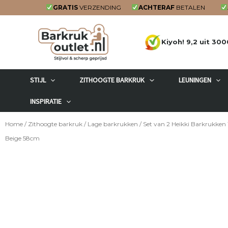
Ga
GRATIS
VERZENDING
ACHTERAF
BETALEN
naar
de
Kiyoh! 9,2 uit 300
inhoud
STIJL
ZITHOOGTE BARKRUK
LEUNINGEN
INSPIRATIE
Home
/
Zithoogte barkruk
/
Lage barkrukken
/ Set van 2 Heikki Barkrukken
Beige 58cm