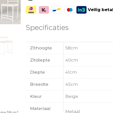
Veilig
beta
Specificaties
Zithoogte
58cm
Zitdiepte
40cm
Diepte
41cm
Breedte
45cm
Kleur
Beige
Materiaal
Metaal
eige 58cm?