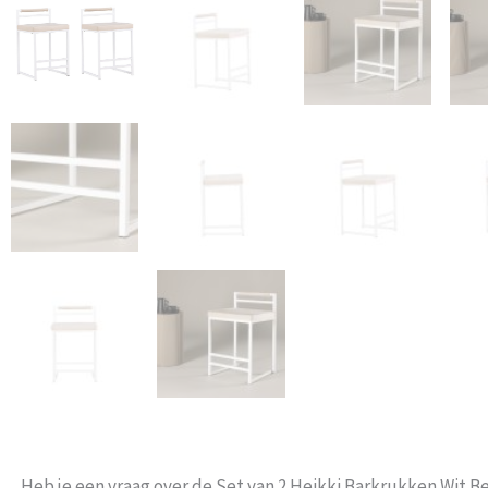
Heb je een vraag over de Set van 2 Heikki Barkrukken Wit B