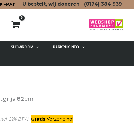
U bestelt, wij doneren
(0174)
384 939
P MAAT
SHOWROOM
BARKRUK INFO
etgrijs 82cm
kelijke
Huidige
ncl. 21% BTW
Gratis
V
erzending
!
prijs
is: