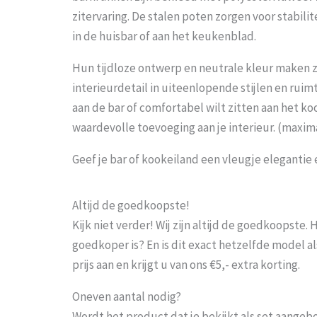
zitervaring. De stalen poten zorgen voor stabilit
in de huisbar of aan het keukenblad.
Hun tijdloze ontwerp en neutrale kleur maken ze
interieurdetail in uiteenlopende stijlen en ruimt
aan de bar of comfortabel wilt zitten aan het ko
waardevolle toevoeging aan je interieur. (max
Geef je bar of kookeiland een vleugje eleganti
Altijd de goedkoopste!
Kijk niet verder! Wij zijn altijd de goedkoopste
goedkoper is? En is dit exact hetzelfde model al
prijs aan en krijgt u van ons €5,- extra korting.
Oneven aantal nodig?
Wordt het product dat je bekijkt als set aangeb