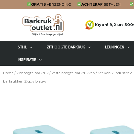
Ga
GRATIS
VERZENDING
ACHTERAF
BETALEN
naar
de
Kiyoh! 9,2 uit 300
inhoud
STIJL
ZITHOOGTE BARKRUK
LEUNINGEN
INSPIRATIE
Home
/
Zithoogte barkruk
/
Vaste hoogte barkrukken
/ Set van 2 industriële
barkrukken Ziggy blauw