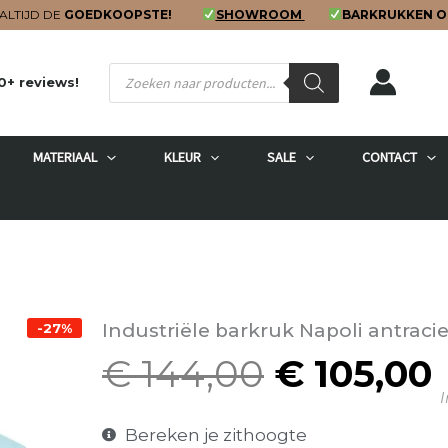
ALTIJD DE
GOEDKOOPSTE!
SHOWROOM
BARKRUKKEN O
Producten
0+ reviews!
zoeken
MATERIAAL
KLEUR
SALE
CONTACT
Industriële barkruk Napoli antraci
-27%
€
144,00
€
105,00
Oorspron
I
prijs
p
was:
i
Bereken je zithoogte