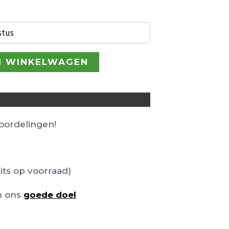
€ 105,00.
stus
N WINKELWAGEN
ordelingen!
its op voorraad)
n ons
goede doel