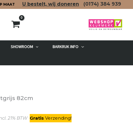
U bestelt, wij doneren
(0174)
384 939
P MAAT
SHOWROOM
BARKRUK INFO
etgrijs 82cm
kelijke
Huidige
ncl. 21% BTW
Gratis
V
erzending
!
rijs
s: