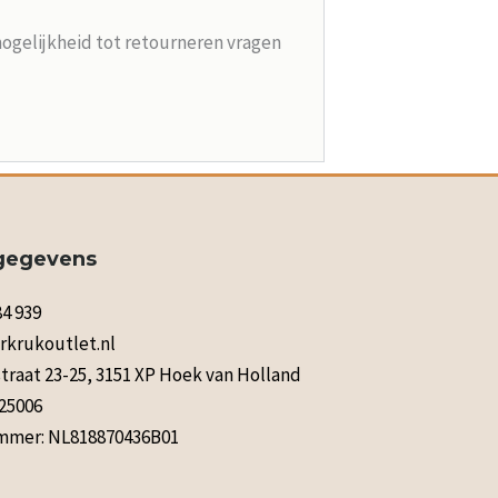
mogelijkheid tot retourneren vragen
gegevens
84 939
rkrukoutlet.nl
raat 23-25, 3151 XP Hoek van Holland
125006
mer: NL818870436B01