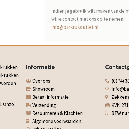
Indien je gebruik wilt maken van de 
wij je contact met ons op te nemen.
info@barkrukoutlet.nl
arkrukken
Informatie
Contact
arkrukken
Over ons
(0174) 3
n worden
Showroom
Info@ba
Betaal informatie
Zekkenst
d
. Onze
Verzending
KVK: 27
.
Retourneren & Klachten
BTW num
Algemene voorwaarden