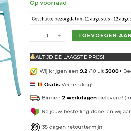
Op voorraad
€ 144,00.
Set
van
Geschatte bezorgdatum 11 augustus - 12 augu
2
industriële
-
+
TOEVOEGEN AA
barkrukken
Ziggy
ALTIJD DE LAAGSTE PRIJS!
blauw
aantal
Wij krijgen een
9.2
/10 uit
3000+
Beo
Gratis
Verzending!
Binnen
2 werkdagen
geleverd! (m
Na jouw bestelling doneren wij aa
35 dagen retourtermijn