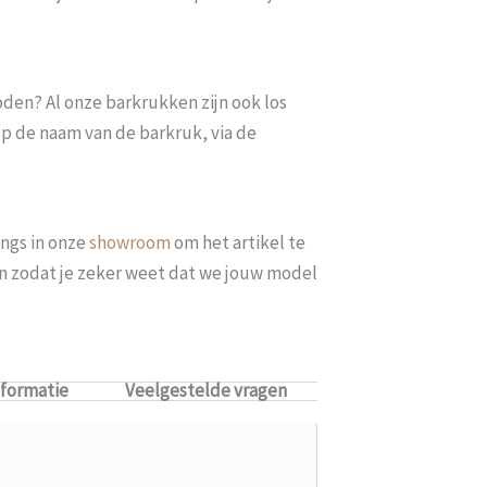
oden? Al onze barkrukken zijn ook los
op de naam van de barkruk, via de
ngs in onze
showroom
om het artikel te
len zodat je zeker weet dat we jouw model
nformatie
Veelgestelde vragen