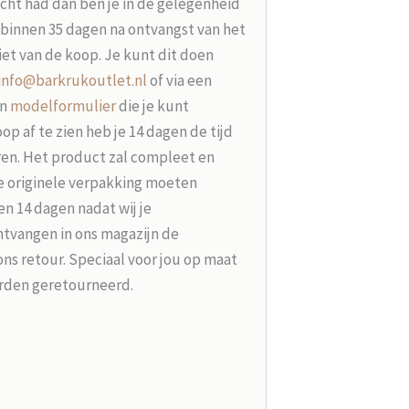
acht had dan ben je in de gelegenheid
t binnen 35 dagen na ontvangst van het
iet van de koop. Je kunt dit doen
info@barkrukoutlet.nl
of via een
en
modelformulier
die je kunt
p af te zien heb je 14 dagen de tijd
ren. Het product zal compleet en
e originele verpakking moeten
n 14 dagen nadat wij je
tvangen in ons magazijn de
ons retour. Speciaal voor jou op maat
rden geretourneerd.