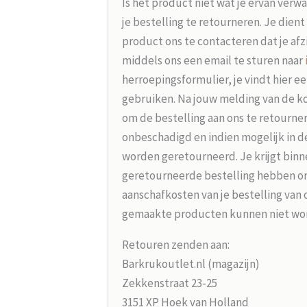
Is het product niet wat je ervan verw
je bestelling te retourneren. Je dien
product ons te contacteren dat je afz
middels ons een email te sturen naar
herroepingsformulier, je vindt hier e
gebruiken. Na jouw melding van de koo
om de bestelling aan ons te retourne
onbeschadigd en indien mogelijk in d
worden geretourneerd. Je krijgt binne
geretourneerde bestelling hebben on
aanschafkosten van je bestelling van 
gemaakte producten kunnen niet wo
Retouren zenden aan:
Barkrukoutlet.nl (magazijn)
Zekkenstraat 23-25
3151 XP Hoek van Holland