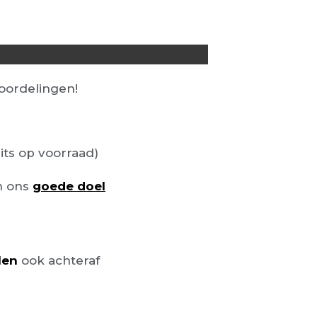
 99,00.
ordelingen!
its op voorraad)
n ons
goede doel
len
ook achteraf