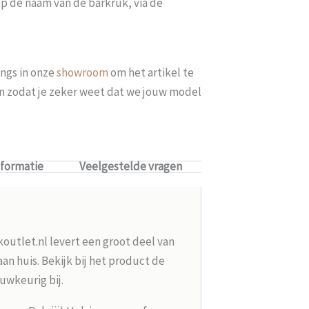
op de naam van de barkruk, via de
ngs in onze
showroom
om het artikel te
len zodat je zeker weet dat we jouw model
nformatie
Veelgestelde vragen
koutlet.nl levert een groot deel van
n huis. Bekijk bij het product de
uwkeurig bij.