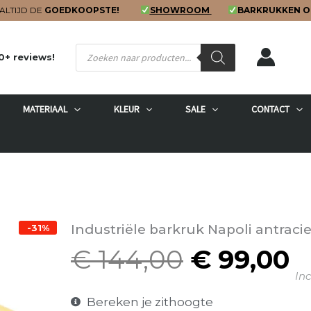
ALTIJD DE
GOEDKOOPSTE!
SHOWROOM
BARKRUKKEN O
Producten
0+ reviews!
zoeken
MATERIAAL
KLEUR
SALE
CONTACT
Industriële barkruk Napoli antraci
-31%
€
144,00
€
99,00
Oorspron
H
Inc
prijs
p
was:
is
Bereken je zithoogte