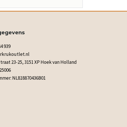
gegevens
84 939
rkrukoutlet.nl
raat 23-25, 3151 XP Hoek van Holland
125006
mer: NL818870436B01