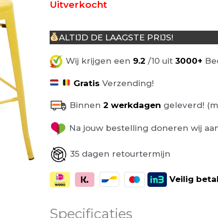
Uitverkocht
€ 144,00.
€
ALTIJD DE LAAGSTE PRIJS!
Wij krijgen een
9.2
/10 uit
3000+
Beo
Gratis
Verzending!
Binnen
2 werkdagen
geleverd! (m
Na jouw bestelling doneren wij aa
35 dagen retourtermijn
Veilig
beta
Specificaties