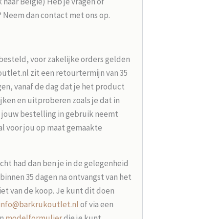
k naar België) Heb je vragen of
g? Neem dan contact met ons op.
besteld, voor zakelijke orders gelden
tlet.nl zit een retourtermijn van 35
en, vanaf de dag dat je het product
jken en uitproberen zoals je dat in
 jouw bestelling in gebruik neemt
aal voor jou op maat gemaakte
acht had dan ben je in de gelegenheid
t binnen 35 dagen na ontvangst van het
iet van de koop. Je kunt dit doen
info@barkrukoutlet.nl
of via een
en
modelformulier
die je kunt