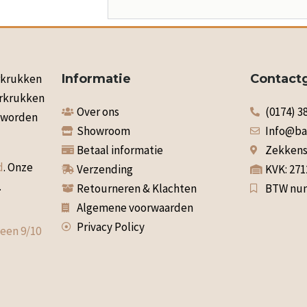
arkrukken
Informatie
Contact
arkrukken
Over ons
(0174) 3
n worden
Showroom
Info@ba
Betaal informatie
Zekkenst
d
. Onze
Verzending
KVK: 27
.
Retourneren & Klachten
BTW num
Algemene voorwaarden
Privacy Policy
 een
9
/
10