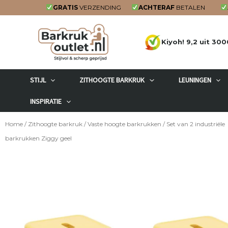
Ga
GRATIS
VERZENDING
ACHTERAF
BETALEN
naar
de
Kiyoh! 9,2 uit 300
inhoud
STIJL
ZITHOOGTE BARKRUK
LEUNINGEN
INSPIRATIE
Home
/
Zithoogte barkruk
/
Vaste hoogte barkrukken
/ Set van 2 industriële
barkrukken Ziggy geel