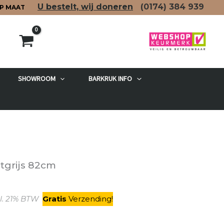
U bestelt, wij doneren
(0174)
384 939
P MAAT
SHOWROOM
BARKRUK INFO
etgrijs 82cm
kelijke
uidige
l. 21% BTW
Gratis
V
erzending
!
rijs
: