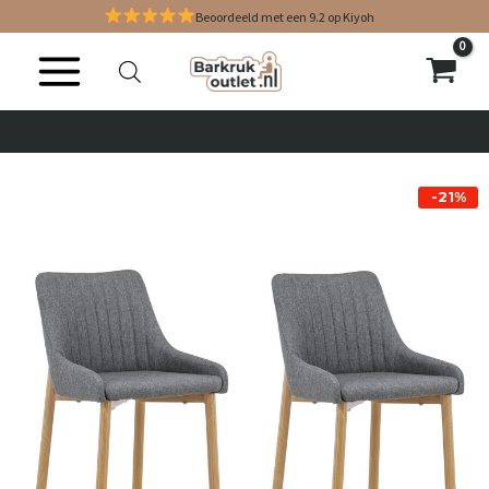
Ga
Beoordeeld met een 9.2 op Kiyoh
naar
de
inhoud
EENVOUDIG RETOURNEREN
EENVOUDIG RETOURNEREN
EENVOUDIG RETOURNEREN
ACHTERAF BETALEN MET KLARNA
ACHTERAF BETALEN MET KLARNA
ACHTERAF BETALEN MET KLARNA
SHOWROOM IN HOEK VAN HOLLAND
SHOWROOM IN HOEK VAN HOLLAND
SHOWROOM IN HOEK VAN HOLLAND
ALTIJD DE GOEDKOOPSTE!
ALTIJD DE GOEDKOOPSTE!
ALTIJD DE GOEDKOOPSTE!
BINNEN 2 WERKDAGEN GELEVERD
BINNEN 2 WERKDAGEN GELEVERD
BINNEN 2 WERKDAGEN GELEVERD
GRATIS VERZENDING
GRATIS VERZENDING
GRATIS VERZENDING
-21%