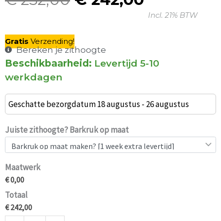
Oorspronkelijke
Huidige
Incl. 21% BTW
prijs
prijs
was:
is:
Gratis
V
erzending
!
€ 252,00.
€ 242,00.
Bereken je zithoogte
Beschikbaarheid:
Levertijd 5-10
Set
werkdagen
van
2
Geschatte bezorgdatum 18 augustus - 26 augustus
Oslo
Barkrukken
Juiste zithoogte? Barkruk op maat
Zwart
75cm
Maatwerk
aantal
€ 0,00
Totaal
€ 242,00