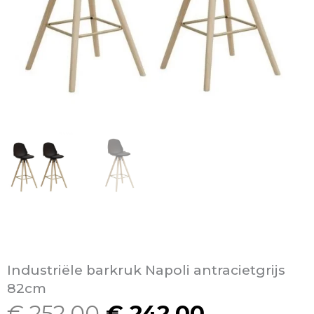
Industriële barkruk Napoli antracietgrijs
82cm
€
252,00
€
242,00