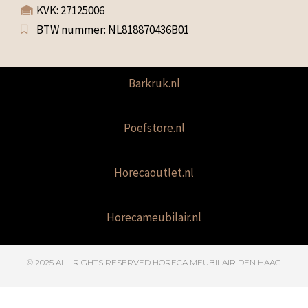
KVK: 27125006
BTW nummer: NL818870436B01
Barkruk.nl
Poefstore.nl
Horecaoutlet.nl
Horecameubilair.nl
© 2025 ALL RIGHTS RESERVED​ HORECA MEUBILAIR DEN HAAG