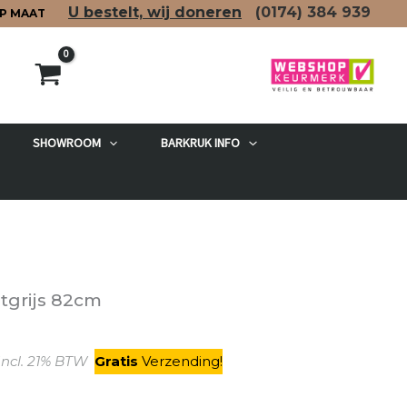
U bestelt, wij doneren
(0174)
384 939
P MAAT
SHOWROOM
BARKRUK INFO
etgrijs 82cm
kelijke
Huidige
ncl. 21% BTW
Gratis
V
erzending
!
prijs
is: