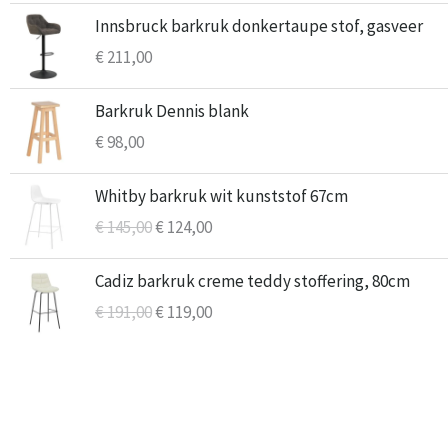
Innsbruck barkruk donkertaupe stof, gasveer
€
211,00
Barkruk Dennis blank
€
98,00
Oorspronkelijke
Huidige
Whitby barkruk wit kunststof 67cm
prijs
prijs
€
145,00
€
124,00
was:
is:
€ 145,00.
€ 124,00.
Oorspronkelijke
Huidige
Cadiz barkruk creme teddy stoffering, 80cm
prijs
prijs
€
191,00
€
119,00
was:
is:
€ 191,00.
€ 119,00.