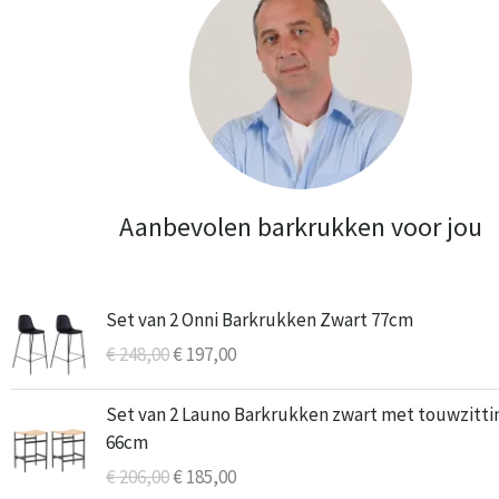
Aanbevolen barkrukken voor jou
Oorspronkelijke
Huidige
Set van 2 Onni Barkrukken Zwart 77cm
prijs
prijs
€
248,00
€
197,00
was:
is:
€ 248,00.
€ 197,00.
Oorspronkelijke
Huidige
Set van 2 Launo Barkrukken zwart met touwzitti
prijs
prijs
66cm
was:
is:
€
206,00
€
185,00
€ 206,00.
€ 185,00.