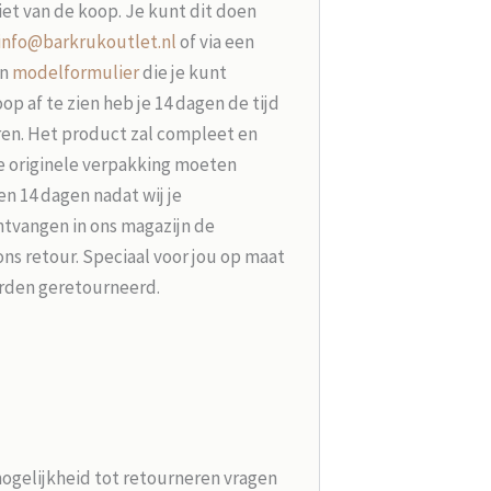
iet van de koop. Je kunt dit doen
info@barkrukoutlet.nl
of via een
en
modelformulier
die je kunt
p af te zien heb je 14 dagen de tijd
ren. Het product zal compleet en
e originele verpakking moeten
n 14 dagen nadat wij je
tvangen in ons magazijn de
ons retour. Speciaal voor jou op maat
rden geretourneerd.
mogelijkheid tot retourneren vragen