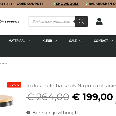
ALTIJD DE
GOEDKOOPSTE!
SHOWROOM
BARKRUKKEN O
Producten
0+ reviews!
zoeken
MATERIAAL
KLEUR
SALE
CONTACT
ukken
Industriële barkruk Napoli antraci
-25%
€
264,00
€
199,00
Oorspron
I
prijs
was:
Bereken je zithoogte