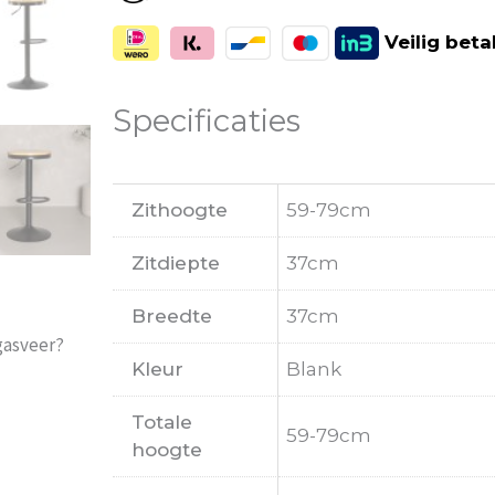
Veilig
beta
Specificaties
Zithoogte
59-79cm
Zitdiepte
37cm
Breedte
37cm
gasveer?
Kleur
Blank
Totale
59-79cm
hoogte