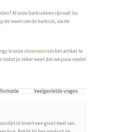
oden? Al onze barkrukken zijn ook los
op de naam van de barkruk, via de
ngs in onze
showroom
om het artikel te
len zodat je zeker weet dat we jouw model
nformatie
Veelgestelde vragen
koutlet.nl levert een groot deel van
n huis. Bekijk bij het product de