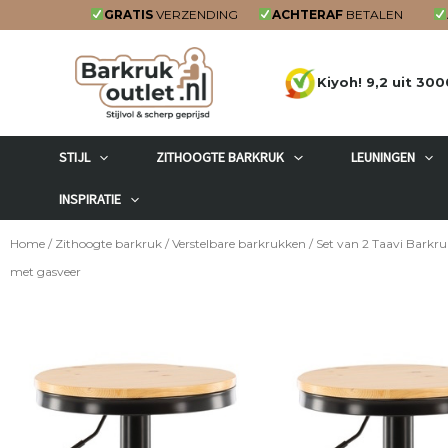
Ga
GRATIS
VERZENDING
ACHTERAF
BETALEN
naar
de
Kiyoh! 9,2 uit 300
inhoud
STIJL
ZITHOOGTE BARKRUK
LEUNINGEN
INSPIRATIE
Home
/
Zithoogte barkruk
/
Verstelbare barkrukken
/ Set van 2 Taavi Barkr
met gasveer