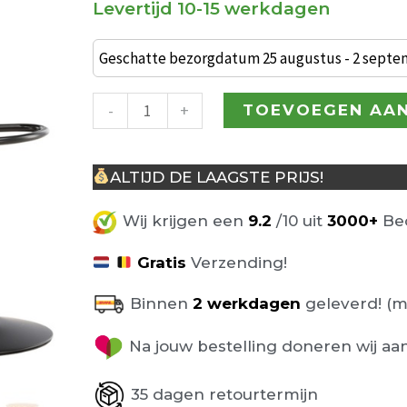
Levertijd 10-15 werkdagen
€ 264,00
Set
van
Geschatte bezorgdatum 25 augustus - 2 sept
2
Taavi
-
+
TOEVOEGEN AA
Barkrukken
met
ALTIJD DE LAAGSTE PRIJS!
gasveer
aantal
Wij krijgen een
9.2
/10 uit
3000+
Beo
Gratis
Verzending!
Binnen
2 werkdagen
geleverd! (m
Na jouw bestelling doneren wij aa
35 dagen retourtermijn