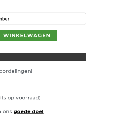
.
€ 199,00.
ember
N WINKELWAGEN
ordelingen!
its op voorraad)
n ons
goede doel