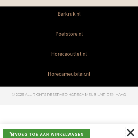
Barkruk.nl
Poefstore.nl
Horecaoutlet.nl
Horecameubilair.nl
© 2025 ALL RIGHTS RESERVED​ HORECA MEUBILAIR DEN HAAG
VOEG TOE AAN WINKELWAGEN