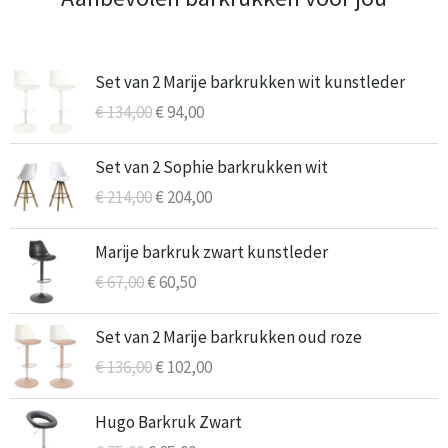
Oorspronkelijke
Huidige
Set van 2 Marije barkrukken wit kunstleder
prijs
prijs
€
134,00
€
94,00
was:
is:
€ 134,00.
€ 94,00.
Oorspronkelijke
Huidige
Set van 2 Sophie barkrukken wit
prijs
prijs
€
214,00
€
204,00
was:
is:
€ 214,00.
€ 204,00.
Oorspronkelijke
Huidige
Marije barkruk zwart kunstleder
prijs
prijs
€
67,00
€
60,50
was:
is:
€ 67,00.
€ 60,50.
Oorspronkelijke
Huidige
Set van 2 Marije barkrukken oud roze
prijs
prijs
€
136,00
€
102,00
was:
is:
€ 136,00.
€ 102,00.
Oorspronkelijke
Huidige
Hugo Barkruk Zwart
prijs
prijs