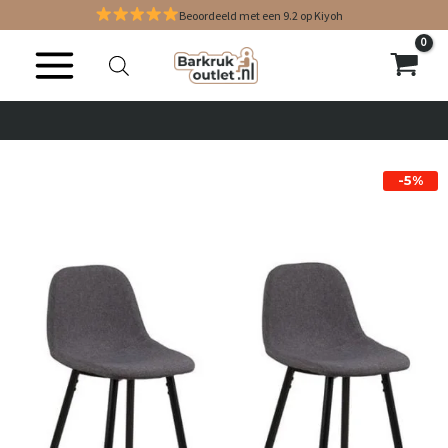
Ga
Beoordeeld met een 9.2 op Kiyoh
naar
de
inhoud
-5%