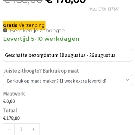
Oorspronkelijke
Huidige
Incl. 21% BTW
prijs
prijs
was:
is:
Gratis
V
erzending
!
€ 188,00.
€ 178,00.
Bereken je zithoogte
Levertijd 5-10 werkdagen
Set
van
Geschatte bezorgdatum 18 augustus - 26 augustus
2
industriële
Juiste zithoogte? Barkruk op maat
barkrukken
Wilma
Maatwerk
Grijs
€ 0,00
75cm
Totaal
aantal
€ 178,00
-
+