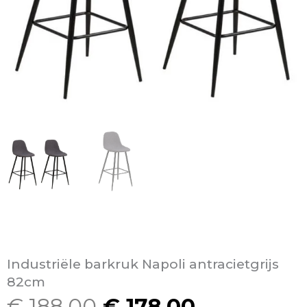
Industriële barkruk Napoli antracietgrijs
82cm
€
188,00
€
178,00