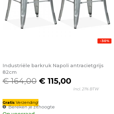
-30%
Industriële barkruk Napoli antracietgrijs
82cm
€
164,00
€
115,00
Oorspronkelijke
Huidige
Incl. 21% BTW
prijs
prijs
was:
is:
Gratis
V
erzending
!
€ 164,00.
€ 115,00.
Bereken je zithoogte
Op voorraad