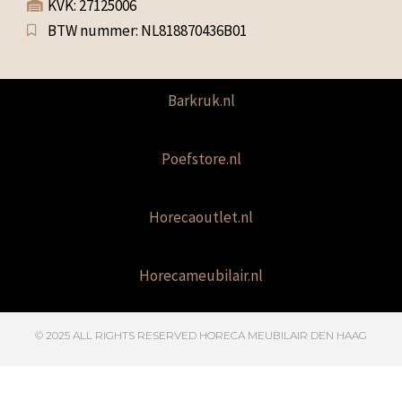
KVK: 27125006
BTW nummer: NL818870436B01
Barkruk.nl
Poefstore.nl
Horecaoutlet.nl
Horecameubilair.nl
© 2025 ALL RIGHTS RESERVED​ HORECA MEUBILAIR DEN HAAG