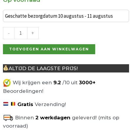
Set
van
Geschatte bezorgdatum 10 augustus - 11 augustus
2
industriële
-
+
barkrukken
Ziggy
TOEVOEGEN AAN WINKELWAGEN
buitenkwaliteit
aantal
ALTIJD DE LAAGSTE PRIJS!
Wij krijgen een
9.2
/10 uit
3000+
Beoordelingen!
Gratis
Verzending!
Binnen
2 werkdagen
geleverd! (mits op
voorraad)