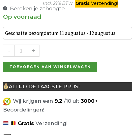
Incl. 21% BTW
Gratis
V
erzending
!
Bereken je zithoogte
Op voorraad
Set
van
Geschatte bezorgdatum 11 augustus - 12 augustus
3
Retro
-
+
Messen
aantal
TOEVOEGEN AAN WINKELWAGEN
ALTIJD DE LAAGSTE PRIJS!
Wij krijgen een
9.2
/10 uit
3000+
Beoordelingen!
Gratis
Verzending!