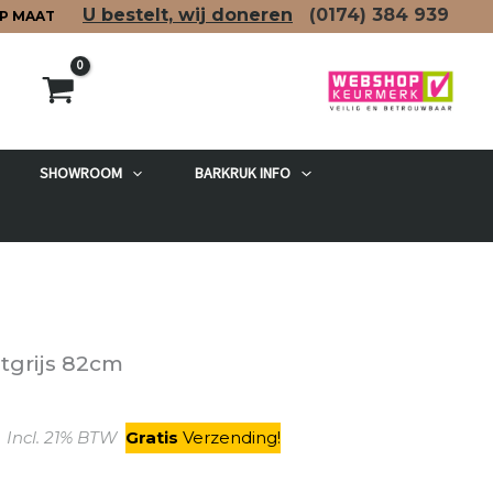
U bestelt, wij doneren
(0174)
384 939
P MAAT
SHOWROOM
BARKRUK INFO
etgrijs 82cm
kelijke
Huidige
Incl. 21% BTW
Gratis
V
erzending
!
prijs
is: