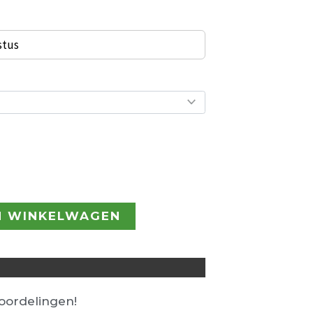
.
€ 362,00.
stus
N WINKELWAGEN
ordelingen!