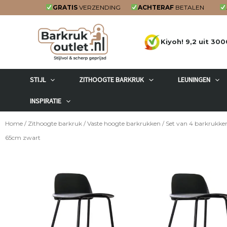
Ga
GRATIS
VERZENDING
ACHTERAF
BETALEN
naar
de
Kiyoh! 9,2 uit 300
inhoud
STIJL
ZITHOOGTE BARKRUK
LEUNINGEN
INSPIRATIE
Home
/
Zithoogte barkruk
/
Vaste hoogte barkrukken
/ Set van 4 barkrukke
65cm zwart