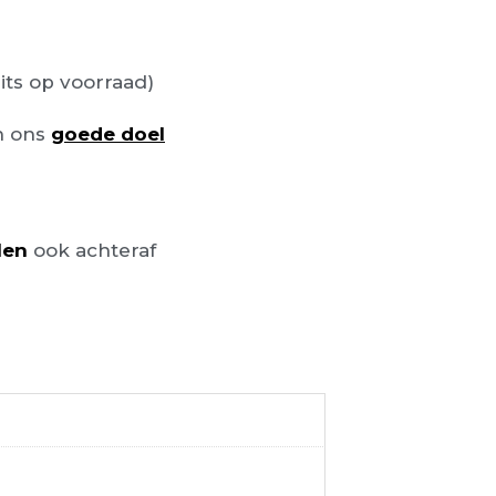
its op voorraad)
n ons
goede doel
len
ook achteraf