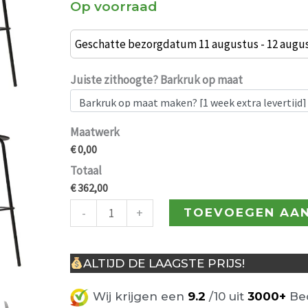
Op voorraad
€ 448,00
Set
van
Geschatte bezorgdatum 11 augustus - 12 augu
4
barkrukken
Juiste zithoogte? Barkruk op maat
Nadia
65cm
Maatwerk
zwart
€ 0,00
aantal
Totaal
€ 362,00
-
+
TOEVOEGEN AA
ALTIJD DE LAAGSTE PRIJS!
Wij krijgen een
9.2
/10 uit
3000+
Beo