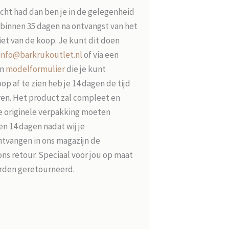
acht had dan ben je in de gelegenheid
t binnen 35 dagen na ontvangst van het
iet van de koop. Je kunt dit doen
info@barkrukoutlet.nl
of via een
en
modelformulier
die je kunt
p af te zien heb je 14 dagen de tijd
ren. Het product zal compleet en
e originele verpakking moeten
n 14 dagen nadat wij je
tvangen in ons magazijn de
ons retour. Speciaal voor jou op maat
rden geretourneerd.