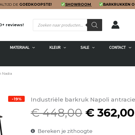
ALTIJD DE
GOEDKOOPSTE!
SHOWROOM
BARKRUKKEN O
Producten
0+ reviews!
zoeken
MATERIAAL
KLEUR
SALE
CONTACT
n Nadia
Industriële barkruk Napoli antraci
-19%
€
448,00
€
362,00
Oorspron
prijs
was:
Bereken je zithoogte