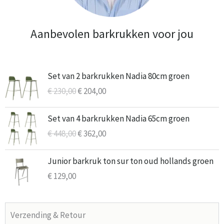
Aanbevolen barkrukken voor jou
Oorspronkelijke
Huidige
Set van 2 barkrukken Nadia 80cm groen
prijs
prijs
€
230,00
€
204,00
was:
is:
€ 230,00.
€ 204,00.
Oorspronkelijke
Huidige
Set van 4 barkrukken Nadia 65cm groen
prijs
prijs
€
448,00
€
362,00
was:
is:
€ 448,00.
€ 362,00.
Junior barkruk ton sur ton oud hollands groen
€
129,00
Verzending & Retour