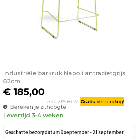
Industriële barkruk Napoli antracietgrijs
82cm
€
185,00
Incl. 21% BTW
Gratis
V
erzending
!
Bereken je zithoogte
Levertijd 3-4 weken
Industriële
barkruk
Geschatte bezorgdatum 9 september - 21 september