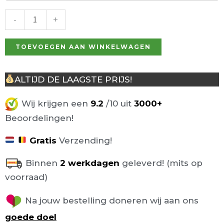
Sonia
65cm
-
+
groen
aantal
TOEVOEGEN AAN WINKELWAGEN
ALTIJD DE LAAGSTE PRIJS!
Wij krijgen een
9.2
/10 uit
3000+
Beoordelingen!
Gratis
Verzending!
Binnen
2 werkdagen
geleverd! (mits op
voorraad)
Na jouw bestelling doneren wij aan ons
goede doel