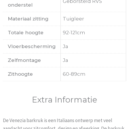
Geborsteld RVS
onderstel
Materiaal zitting
Tuigleer
Totale hoogte
92-121cm
Vloerbescherming
Ja
Zelfmontage
Ja
Zithoogte
60-89cm
Extra Informatie
De Venezia barkruk is een Italiaans ontwerp met veel
aandacht voor zitcomfort, design en afwerking. De barkruk