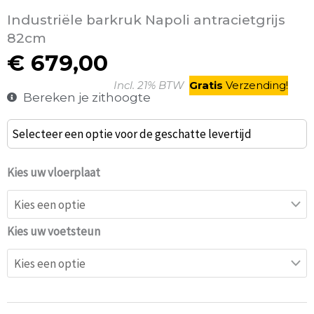
Industriële barkruk Napoli antracietgrijs
82cm
€
679,00
Incl. 21% BTW
Gratis
V
erzending
!
Bereken je zithoogte
Venezia
Selecteer een optie voor de geschatte levertijd
Barkruk
Zand
Kies uw vloerplaat
Tuigleer
aantal
Kies uw voetsteun