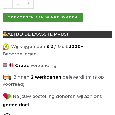
wit
-
+
76cm
aantal
TOEVOEGEN AAN WINKELWAGEN
ALTIJD DE LAAGSTE PRIJS!
Wij krijgen een
9.2
/10 uit
3000+
Beoordelingen!
Gratis
Verzending!
Binnen
2 werkdagen
geleverd! (mits op
voorraad)
Na jouw bestelling doneren wij aan ons
goede doel