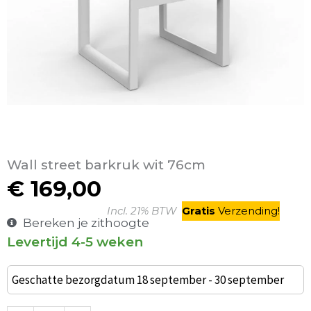
Wall street barkruk wit 76cm
€
169,00
Incl. 21% BTW
Gratis
V
erzending
!
Bereken je zithoogte
Levertijd 4-5 weken
Wall
street
Geschatte bezorgdatum 18 september - 30 september
barkruk