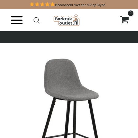
Ga
Beoordeeld met een 9.2 op Kiyoh
naar
de
inhoud