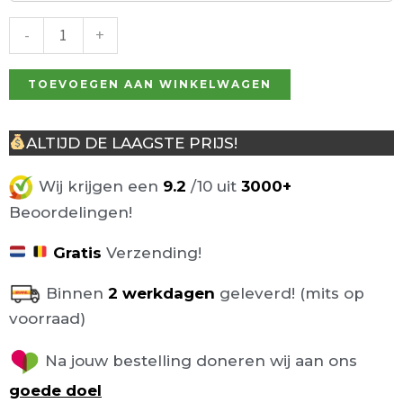
Wilma
Lichtgrijs
-
+
75cm
aantal
TOEVOEGEN AAN WINKELWAGEN
ALTIJD DE LAAGSTE PRIJS!
Wij krijgen een
9.2
/10 uit
3000+
Beoordelingen!
Gratis
Verzending!
Binnen
2 werkdagen
geleverd! (mits op
voorraad)
Na jouw bestelling doneren wij aan ons
goede doel