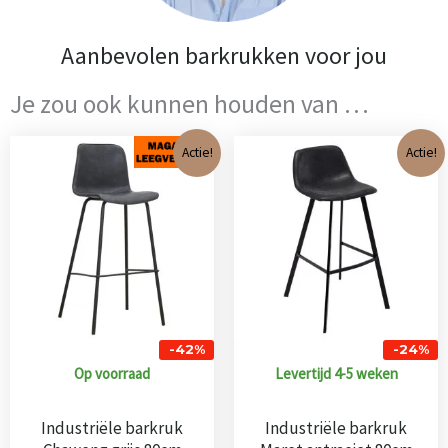
Aanbevolen barkrukken voor jou
Je zou ook kunnen houden van …
Oorspronkelijke
Huidige
Oorspronkeli
Huidi
Actie!
Actie!
prijs
prijs
prijs
prijs
was:
is:
was:
is:
€ 115,00.
€ 67,00.
€ 125,00.
€ 95,
-42%
-24%
Op voorraad
Levertijd 4-5 weken
Industriële barkruk
Industriële barkruk