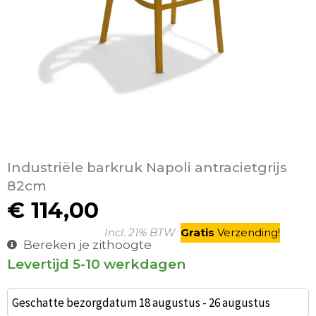
Industriële barkruk Napoli antracietgrijs
82cm
€
114,00
Incl. 21% BTW
Gratis
V
erzending
!
Bereken je zithoogte
Levertijd 5-10 werkdagen
Windson
barkruk
Geschatte bezorgdatum 18 augustus - 26 augustus