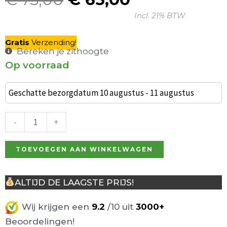
Oorspronkelijke
Huidige
Incl. 21% BTW
prijs
prijs
was:
is:
Gratis
V
erzending
!
€ 75,00.
€ 65,00.
Bereken je zithoogte
Op voorraad
Industriële
barkruk
Geschatte bezorgdatum 10 augustus - 11 augustus
Ziggy
zwart
-
+
aantal
TOEVOEGEN AAN WINKELWAGEN
ALTIJD DE LAAGSTE PRIJS!
Wij krijgen een
9.2
/10 uit
3000+
Beoordelingen!