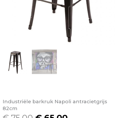
Industriële barkruk Napoli antracietgrijs
82cm
€
75,00
€
65,00