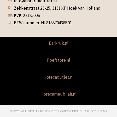
Info@barkrukoutlet.nl
Zekkenstraat 23-25, 3151 XP Hoek van Holland
KVK: 27125006
BTW nummer: NL818870436B01
Barkruk.nl
Poefstore.nl
Horecaoutlet.nl
Horecameubilair.nl
© 2025 ALL RIGHTS RESERVED​ HORECA MEUBILAIR DEN HAAG