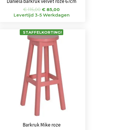
Daniela barkruk velvet roze 67cm
€
115,00
€
85,00
Levertijd 3-5 Werkdagen
STAFFELKORTING!
Barkruk Mike roze