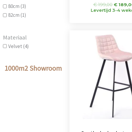
€
199,00
€
189,0
80cm
(3)
Levertijd 3-4 we
82cm
(1)
Oorspr
Materiaal
prijs
was:
Velvet
(4)
€ 155,0
1000m2 Showroom