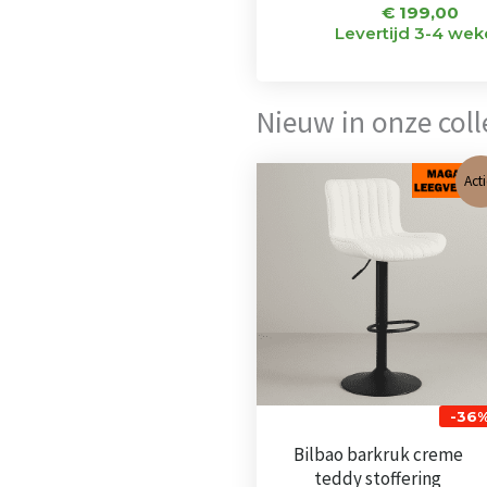
€
199,00
Levertijd 3-4 we
Nieuw in onze colle
Oorspronkel
Huid
Acti
prijs
prijs
was:
is:
€ 101,00.
€ 65
-36
Bilbao barkruk creme
teddy stoffering