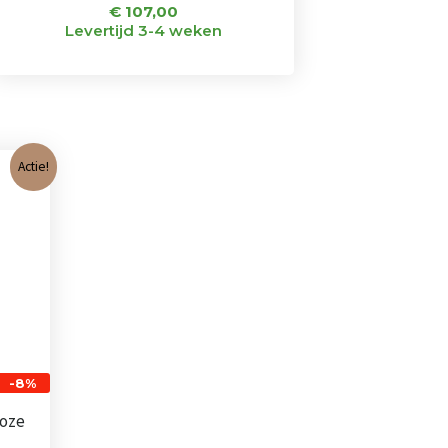
€
107,00
Levertijd 3-4 weken
nkelijke
Huidige
Actie!
prijs
is:
€ 65,00.
-8%
roze