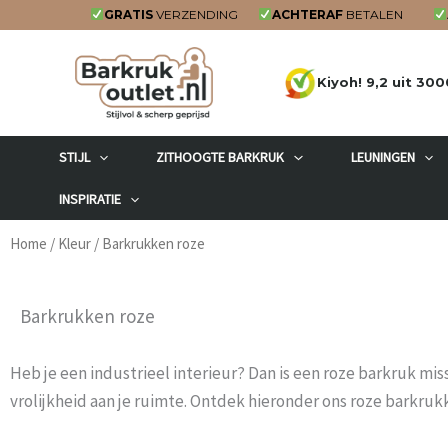
Ga
GRATIS
VERZENDING
ACHTERAF
BETALEN
naar
de
Kiyoh! 9,2 uit 300
inhoud
STIJL
ZITHOOGTE BARKRUK
LEUNINGEN
INSPIRATIE
Home
/
Kleur
/ Barkrukken roze
Barkrukken roze
Heb je een industrieel interieur? Dan is een roze barkruk mi
vrolijkheid aan je ruimte. Ontdek hieronder ons roze barkruk