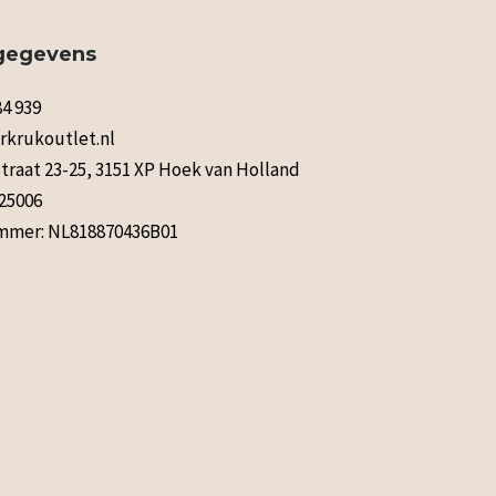
gegevens
84 939
rkrukoutlet.nl
raat 23-25, 3151 XP Hoek van Holland
125006
mer: NL818870436B01