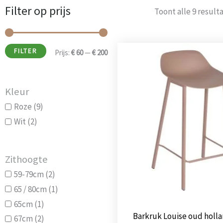
Filter op prijs
Min.
Max.
Toont alle 9 result
prijs
prijs
Oorspro
FILTER
Prijs:
€ 60
—
€ 200
prijs
was:
€ 199,0
Kleur
Roze
(9)
Wit
(2)
Zithoogte
59-79cm
(2)
65 / 80cm
(1)
65cm
(1)
Barkruk Louise oud holla
67cm
(2)