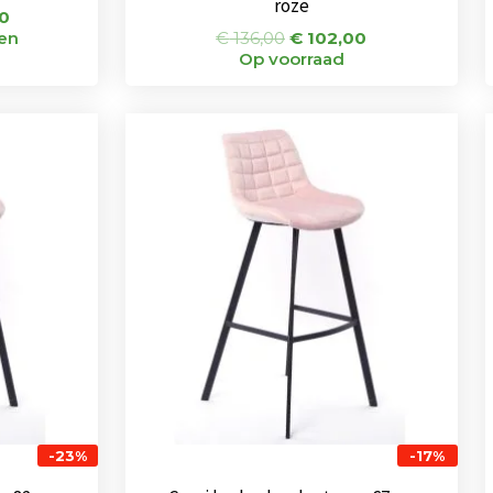
roze
0
ken
€
136,00
€
102,00
Op voorraad
onkelijke
Huidige
Oorspronkelijke
Huidige
prijs
prijs
prijs
is:
was:
is:
0.
€ 119,00.
€ 115,00.
€ 95,00.
-23%
-17%