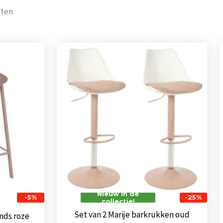
Gesorteerd
aten
op
populariteit
nkelijke
Huidige
Oorspronkelijke
Huidige
prijs
prijs
prijs
is:
was:
is:
0.
€ 189,00.
€ 136,00.
€ 102,00.
Nieuw in de
-5%
-25%
collectie!
Set van 2 Marije barkrukken oud
nds roze