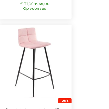
€
71,00
€
65,00
Op voorraad
Oorspronkelijke
Huidige
prijs
prijs
was:
is:
€ 115,00.
€ 85,00.
-26%