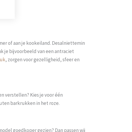
mer of aan je kookeiland. Desalniettemin
nk je bijvoorbeeld van een antraciet
ruk
, zorgen voor gezelligheid, sfeer en
en verstellen? Kies je voor één
uten barkrukken in het roze.
e model goedkoper gezien? Dan passen wij