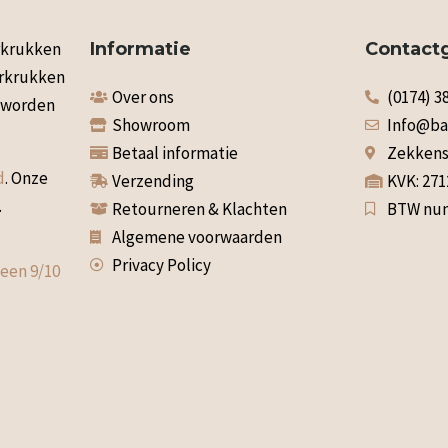
arkrukken
Informatie
Contact
arkrukken
Over ons
(0174) 3
n worden
Showroom
Info@ba
Betaal informatie
Zekkenst
d
. Onze
Verzending
KVK: 27
.
Retourneren & Klachten
BTW num
Algemene voorwaarden
Privacy Policy
 een
9
/
10