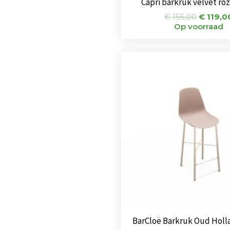
Capri barkruk velvet ro
€
155,00
€
119,0
Op voorraad
BarCloë Barkruk Oud Holl