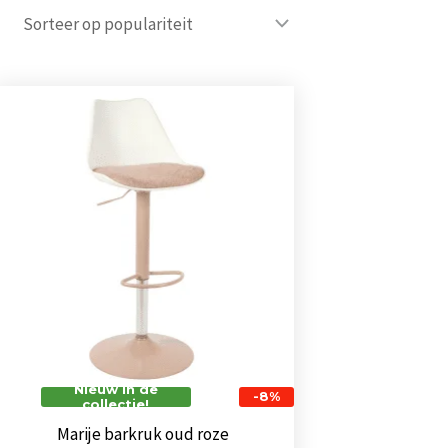
Oorspronkelijke
Huidige
prijs
prijs
was:
is:
€ 71,00.
€ 65,00.
Nieuw in de
-8%
collectie!
Marije barkruk oud roze