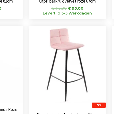
ze 82cm
Capri barkruk velvet roze 67cm
0
€
115,00
€
95,00
Levertijd 3-5 Werkdagen
Oorspronkelijke
Huidige
prijs
prijs
was:
is:
€ 138,00.
€ 125,00.
-9%
ands Roze