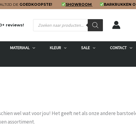
ALTIJD DE
GOEDKOOPSTE!
SHOWROOM
BARKRUKKEN O
Producten
0+ reviews!
zoeken
MATERIAAL
KLEUR
SALE
CONTACT
sschien wel wat voor jou! Het geeft net als onze andere barsto
ken assortiment.