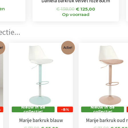
Daniela barkruk velvet roze 80cm
ken
€
138,00
€
125,00
Op voorraad
ctie...
ijke
ige
Oorspronkelijke
Huidige
Oorspro
e!
Actie!
prijs
prijs
prijs
was:
is:
was:
,00.
€ 71,00.
€ 65,00.
€ 71,00.
Nieuw in de
Nieuw in de
%
-8%
collectie!
collectie!
Marije barkruk blauw
Marije barkruk oud 