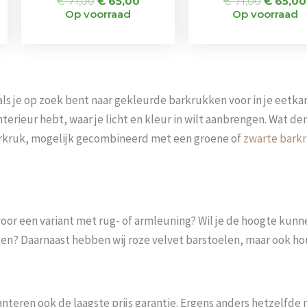
€
71,00
€
65,00
€
71,00
€
65,00
Op voorraad
Op voorraad
als je op zoek bent naar gekleurde barkrukken voor in je eetka
terieur hebt, waar je licht en kleur in wilt aanbrengen. Wat de
arkruk, mogelijk gecombineerd met een groene of
zwarte bark
 voor een variant met rug- of armleuning? Wil je de hoogte kunn
en? Daarnaast hebben wij roze velvet barstoelen, maar ook ho
hanteren ook de laagste prijs garantie. Ergens anders hetzelfd