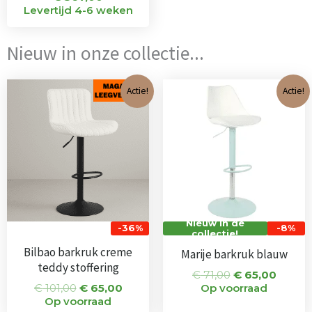
Levertijd 4-6 weken
Nieuw in onze collectie...
Oorspronkelijke
Huidige
Oorspronkeli
Huidi
Actie!
Actie!
prijs
prijs
prijs
prijs
was:
is:
was:
is:
€ 101,00.
€ 65,00.
€ 71,00.
€ 65,0
Nieuw in de
-36%
-8%
collectie!
Bilbao barkruk creme
Marije barkruk blauw
teddy stoffering
€
71,00
€
65,00
€
101,00
€
65,00
Op voorraad
Op voorraad