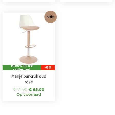
Oorspronkelijke
Huidige
Actie!
prijs
prijs
was:
is:
€ 71,00.
€ 65,00.
Nieuw in de
-8%
collectie!
Marije barkruk oud
roze
€
71,00
€
65,00
Op voorraad