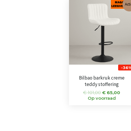
Oorspronkel
Huid
Acti
prijs
prijs
was:
is:
€ 101,00.
€ 65
-36
Bilbao barkruk creme
teddy stoffering
€
101,00
€
65,00
Op voorraad