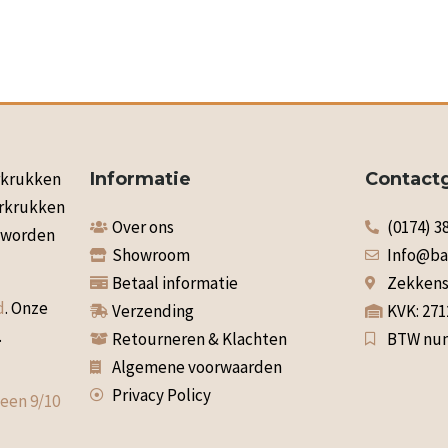
arkrukken
Informatie
Contact
arkrukken
Over ons
(0174) 3
n worden
Showroom
Info@ba
Betaal informatie
Zekkenst
d
. Onze
Verzending
KVK: 27
.
Retourneren & Klachten
BTW num
Algemene voorwaarden
Privacy Policy
 een
9
/
10