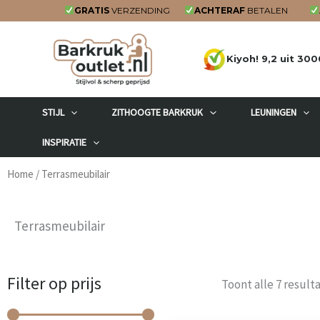
Ga
GRATIS
VERZENDING
ACHTERAF
BETALEN
naar
de
Kiyoh! 9,2 uit 300
inhoud
STIJL
ZITHOOGTE BARKRUK
LEUNINGEN
INSPIRATIE
Home
/ Terrasmeubilair
Terrasmeubilair
Filter op prijs
Min.
Max.
Toont alle 7 result
prijs
prijs