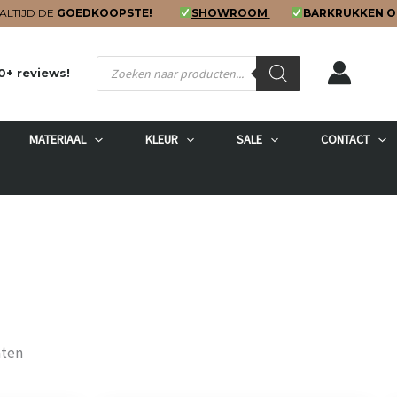
ALTIJD DE
GOEDKOOPSTE!
SHOWROOM
BARKRUKKEN O
Producten
0+ reviews!
zoeken
MATERIAAL
KLEUR
SALE
CONTACT
Gesorteerd
aten
op
populariteit