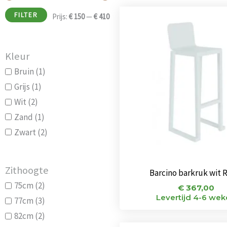
FILTER
Prijs:
€ 150
—
€ 410
Kleur
Bruin
(1)
Grijs
(1)
Wit
(2)
Zand
(1)
Zwart
(2)
Zithoogte
Barcino barkruk wit 
75cm
(2)
€
367,00
Levertijd 4-6 we
77cm
(3)
82cm
(2)