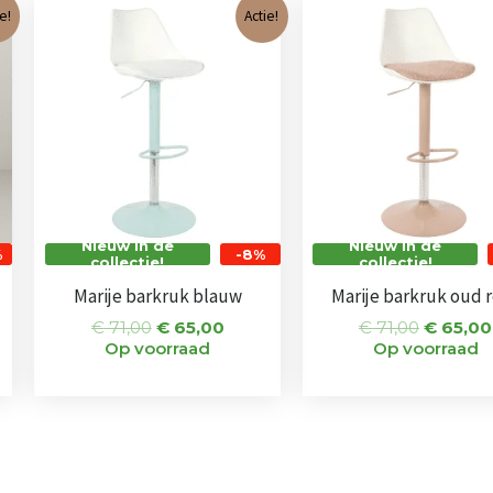
ijke
ige
Oorspronkelijke
Huidige
Oorspro
e!
Actie!
prijs
prijs
prijs
was:
is:
was:
,00.
€ 71,00.
€ 65,00.
€ 71,00.
Nieuw in de
Nieuw in de
%
-8%
collectie!
collectie!
Marije barkruk blauw
Marije barkruk oud 
€
71,00
€
65,00
€
71,00
€
65,00
Op voorraad
Op voorraad