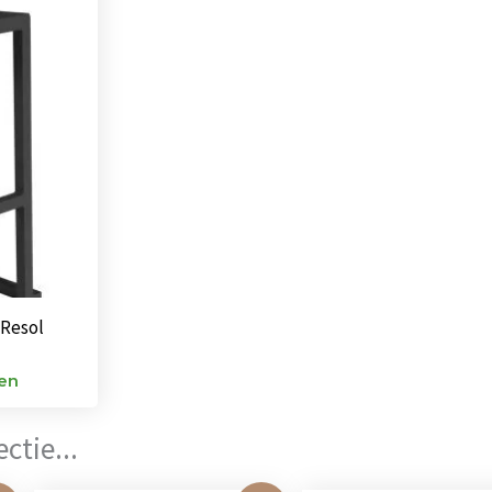
 Resol
ken
ctie...