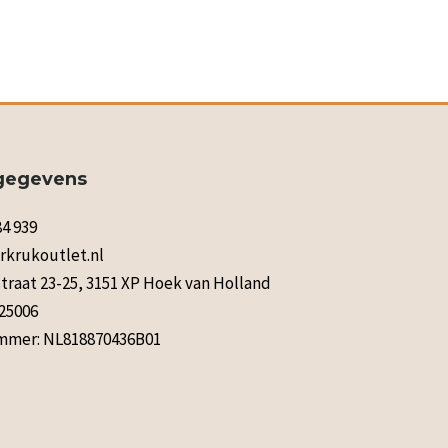
gegevens
84 939
rkrukoutlet.nl
raat 23-25, 3151 XP Hoek van Holland
125006
mer: NL818870436B01