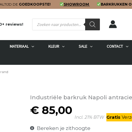
ALTIJD DE
GOEDKOOPSTE!
SHOWROOM
BARKRUKKEN O
Producten
0+ reviews!
zoeken
MATERIAAL
KLEUR
SALE
CONTACT
Grand
Industriële barkruk Napoli antraci
€
85,00
Incl. 21% BTW
Gratis
V
erz
Bereken je zithoogte