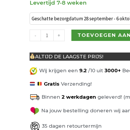
Levertijd 7-8 weken
Industriële
barkruk
Geschatte bezorgdatum 28 september - 6 okto
Grand
Café
-
+
TOEVOEGEN AA
Cognac
aantal
ALTIJD DE LAAGSTE PRIJS!
Wij krijgen een
9.2
/10 uit
3000+
Beo
Gratis
Verzending!
Binnen
2 werkdagen
geleverd! (m
Na jouw bestelling doneren wij aa
35 dagen retourtermijn