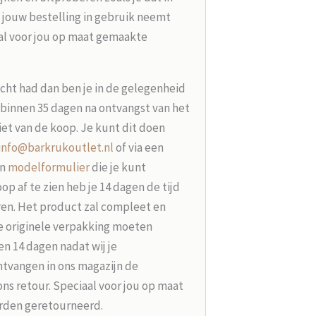
 jouw bestelling in gebruik neemt
aal voor jou op maat gemaakte
acht had dan ben je in de gelegenheid
t binnen 35 dagen na ontvangst van het
iet van de koop. Je kunt dit doen
info@barkrukoutlet.nl
of via een
en
modelformulier
die je kunt
p af te zien heb je 14 dagen de tijd
ren. Het product zal compleet en
e originele verpakking moeten
n 14 dagen nadat wij je
tvangen in ons magazijn de
ons retour. Speciaal voor jou op maat
rden geretourneerd.