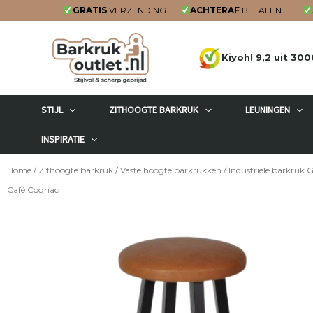
Ga
GRATIS
VERZENDING
ACHTERAF
BETALEN
naar
de
Kiyoh! 9,2 uit 300
inhoud
STIJL
ZITHOOGTE BARKRUK
LEUNINGEN
INSPIRATIE
Home
/
Zithoogte barkruk
/
Vaste hoogte barkrukken
/ Industriële barkruk 
Café Cognac