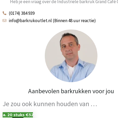
Heb je een vraag over de Industriële barkruk Grand Café
(0174) 384 939
info@barkrukoutlet.nl (Binnen 48 uur reactie)
Aanbevolen barkrukken voor jou
Je zou ook kunnen houden van …
V.a. 20 stuks €52,-