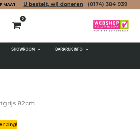
U bestelt, wij doneren
(0174)
384 939
P MAAT
SHOWROOM
BARKRUK INFO
etgrijs 82cm
ending
!