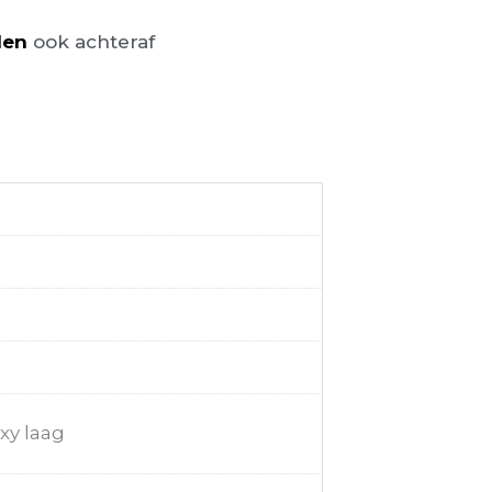
len
ook achteraf
xy laag