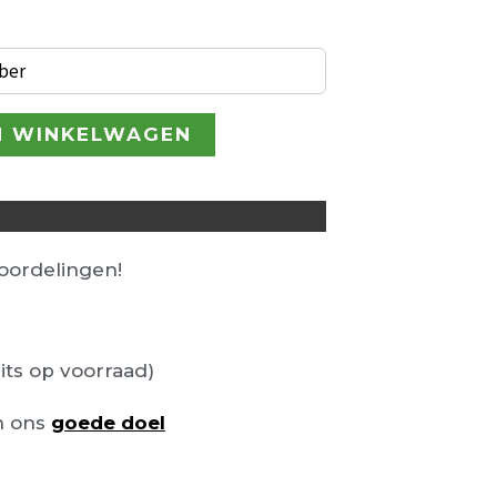
ber
N WINKELWAGEN
ordelingen!
its op voorraad)
n ons
goede doel