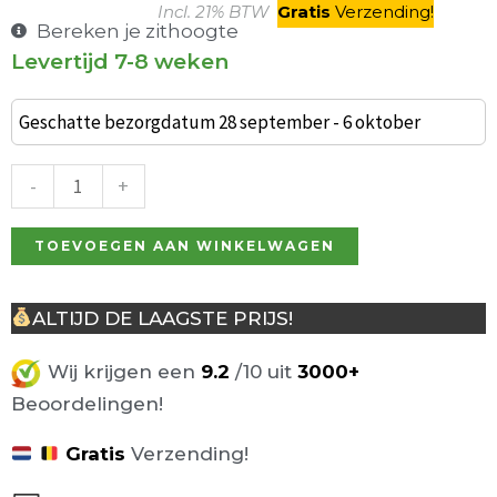
Incl. 21% BTW
Gratis
V
erzending
!
Bereken je zithoogte
Levertijd 7-8 weken
Industriële
barkruk
Geschatte bezorgdatum 28 september - 6 oktober
Grand
Café
-
+
oranje
stoffering
TOEVOEGEN AAN WINKELWAGEN
aantal
ALTIJD DE LAAGSTE PRIJS!
Wij krijgen een
9.2
/10 uit
3000+
Beoordelingen!
Gratis
Verzending!