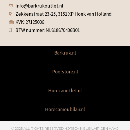
Info@barkrukoutlet.nl
Zekkenstraat 23-25, 3151 XP Hoek van Holland
KVK: 27125006
BTW nummer: NL818870436B01
Barkruk.nl
Poefstore.nl
Horecaoutlet.nl
Horecameubilair.nl
© 2025 ALL RIGHTS RESERVED​ HORECA MEUBILAIR DEN HAAG