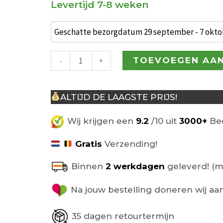
Levertijd 7-8 weken
Industriële
barkruk
Geschatte bezorgdatum 29 september - 7 okto
Grand
Café
-
+
TOEVOEGEN AA
zand
stoffering
ALTIJD DE LAAGSTE PRIJS!
aantal
Wij krijgen een
9.2
/10 uit
3000+
Beo
Gratis
Verzending!
Binnen
2 werkdagen
geleverd! (m
Na jouw bestelling doneren wij aa
35 dagen retourtermijn