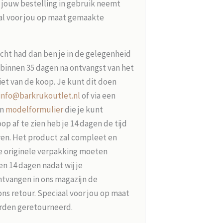
 jouw bestelling in gebruik neemt
aal voor jou op maat gemaakte
acht had dan ben je in de gelegenheid
t binnen 35 dagen na ontvangst van het
iet van de koop. Je kunt dit doen
info@barkrukoutlet.nl
of via een
en
modelformulier
die je kunt
p af te zien heb je 14 dagen de tijd
ren. Het product zal compleet en
e originele verpakking moeten
n 14 dagen nadat wij je
tvangen in ons magazijn de
ons retour. Speciaal voor jou op maat
rden geretourneerd.