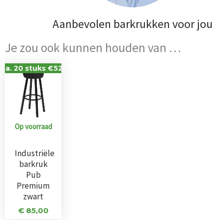
Aanbevolen barkrukken voor jou
Je zou ook kunnen houden van …
V.a. 20 stuks €52,-
Op voorraad
Industriële
barkruk
Pub
Premium
zwart
€
85,00