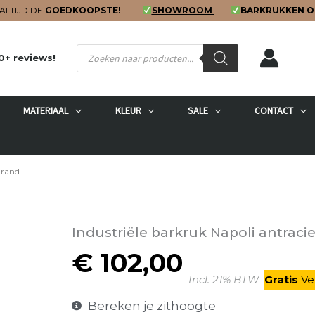
ALTIJD DE
GOEDKOOPSTE!
SHOWROOM
BARKRUKKEN O
Producten
0+ reviews!
zoeken
MATERIAAL
KLEUR
SALE
CONTACT
Grand
Industriële barkruk Napoli antraci
€
102,00
Incl. 21% BTW
Gratis
V
e
Bereken je zithoogte