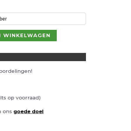
ber
N WINKELWAGEN
ordelingen!
its op voorraad)
n ons
goede doel