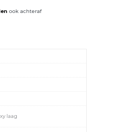
len
ook achteraf
xy laag