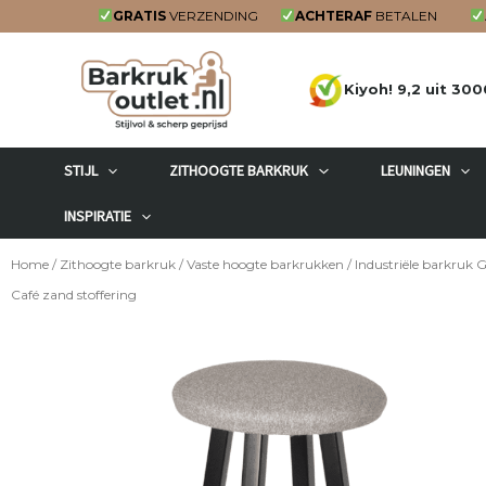
Ga
GRATIS
VERZENDING
ACHTERAF
BETALEN
naar
de
Kiyoh! 9,2 uit 300
inhoud
STIJL
ZITHOOGTE BARKRUK
LEUNINGEN
INSPIRATIE
Home
/
Zithoogte barkruk
/
Vaste hoogte barkrukken
/ Industriële barkruk 
Café zand stoffering