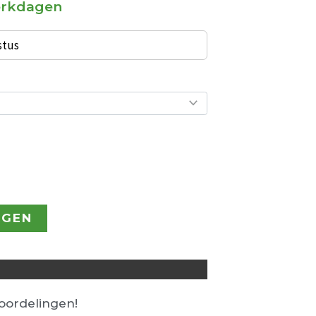
werkdagen
€ 232,00.
stus
AGEN
ordelingen!