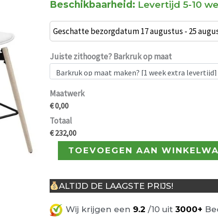
Beschikbaarheid:
Levertijd 5-10 
€ 242,00.
Set
van
Geschatte bezorgdatum 17 augustus - 25 augu
2
Zenta
Juiste zithoogte? Barkruk op maat
Barkrukken
Wit-
Maatwerk
Blank
€ 0,00
aantal
Totaal
€ 232,00
TOEVOEGEN AAN WINKELW
ALTIJD DE LAAGSTE PRIJS!
Wij krijgen een
9.2
/10 uit
3000+
Beo