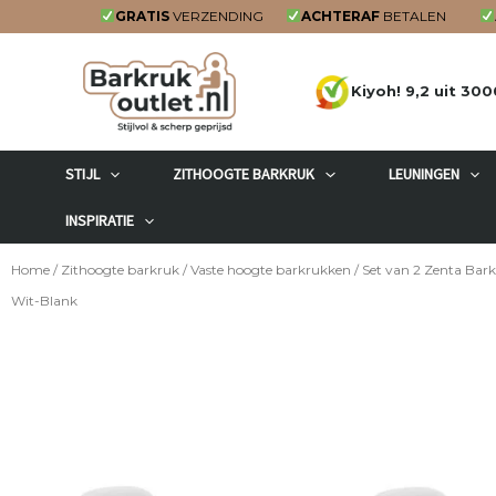
Ga
GRATIS
VERZENDING
ACHTERAF
BETALEN
naar
de
Kiyoh! 9,2 uit 300
inhoud
STIJL
ZITHOOGTE BARKRUK
LEUNINGEN
INSPIRATIE
Home
/
Zithoogte barkruk
/
Vaste hoogte barkrukken
/ Set van 2 Zenta Bar
Wit-Blank