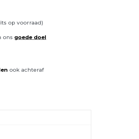
its op voorraad)
n ons
goede doel
len
ook achteraf