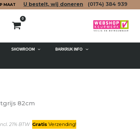
U bestelt, wij doneren
(0174)
384 939
P MAAT
SHOWROOM
BARKRUK INFO
etgrijs 82cm
kelijke
Huidige
ncl. 21% BTW
Gratis
V
erzending
!
prijs
s: