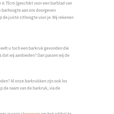
 is 75cm (geschikt voor een barblad van
e barhoogte aan ons doorgeven
 de juiste zithoogte voor je. Wij rekenen
. Heeft u toch een barkruk gevonden die
s dat wij aanbieden? Dan passen wij de
oden? Al onze barkrukken zijn ook los
op de naam van de barkruk, via de
ngs in onze
showroom
om het artikel te