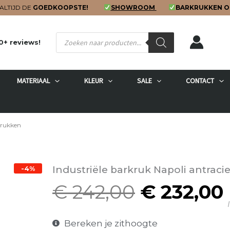
ALTIJD DE
GOEDKOOPSTE!
SHOWROOM
BARKRUKKEN O
Producten
0+ reviews!
zoeken
MATERIAAL
KLEUR
SALE
CONTACT
krukken
Industriële barkruk Napoli antraci
-4%
€
242,00
€
232,00
Oorspron
I
prijs
was:
i
Bereken je zithoogte