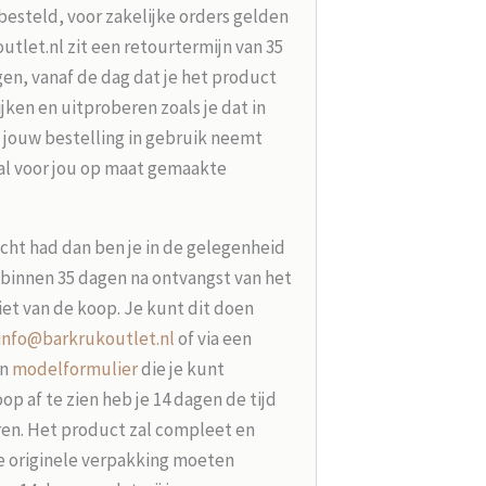
besteld, voor zakelijke orders gelden
tlet.nl zit een retourtermijn van 35
en, vanaf de dag dat je het product
jken en uitproberen zoals je dat in
 jouw bestelling in gebruik neemt
aal voor jou op maat gemaakte
acht had dan ben je in de gelegenheid
t binnen 35 dagen na ontvangst van het
iet van de koop. Je kunt dit doen
info@barkrukoutlet.nl
of via een
en
modelformulier
die je kunt
p af te zien heb je 14 dagen de tijd
ren. Het product zal compleet en
e originele verpakking moeten