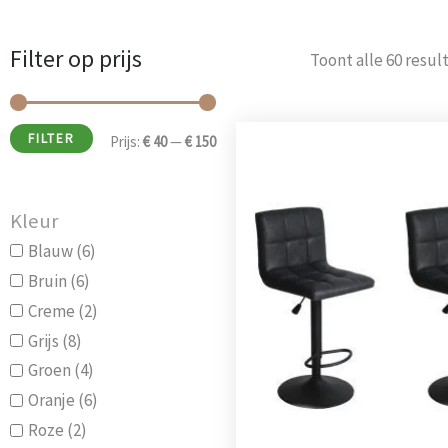
Filter op prijs
Min.
Max.
Toont alle 60 resul
prijs
prijs
Oorspro
FILTER
Prijs:
€ 40
—
€ 150
prijs
was:
€ 154,0
Kleur
Blauw
(6)
Bruin
(6)
Creme
(2)
Grijs
(8)
Groen
(4)
Oranje
(6)
Roze
(2)