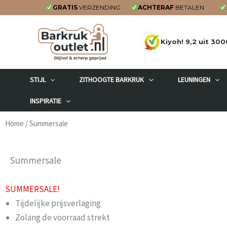
Ga
GRATIS
VERZENDING
ACHTERAF
BETALEN
naar
de
Kiyoh! 9,2 uit 300
inhoud
STIJL
ZITHOOGTE BARKRUK
LEUNINGEN
INSPIRATIE
Home
/ Summersale
Summersale
SUMMERSALE!
Tijdelijke prijsverlaging
Zolang de voorraad strekt