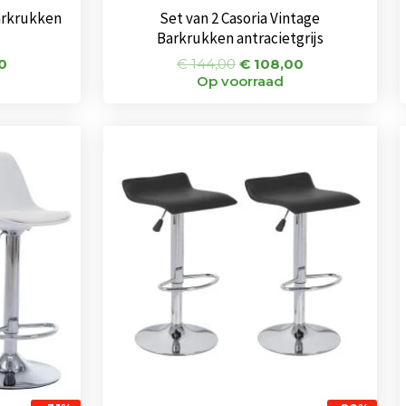
arkrukken
Set van 2 Casoria Vintage
Barkrukken antracietgrijs
0
€
144,00
€
108,00
Op voorraad
onkelijke
Huidige
Oorspronkelijke
Huidige
prijs
prijs
prijs
is:
was:
is:
0.
€ 85,00.
€ 104,00.
€ 83,00.