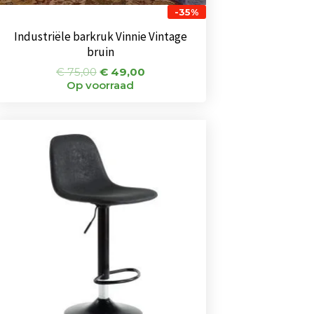
-35%
Industriële barkruk Vinnie Vintage
bruin
€
75,00
€
49,00
Op voorraad
Oorspronkelijke
Huidige
prijs
prijs
was:
is:
€ 75,00.
€ 65,00.