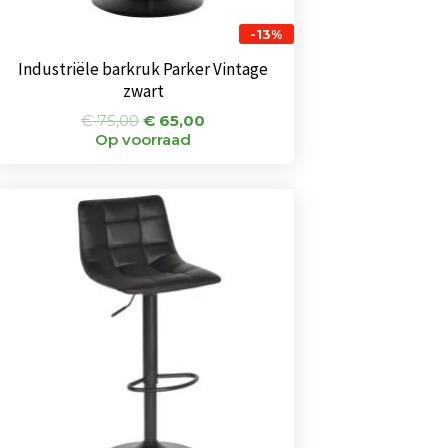
-13%
Industriële barkruk Parker Vintage
zwart
€
75,00
€
65,00
Op voorraad
Oorspronkelijke
Huidige
prijs
prijs
was:
is:
€ 75,00.
€ 65,00.