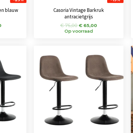
en blauw
Casoria Vintage Barkruk
antracietgrijs
0
€
75,00
€
65,00
Op voorraad
nkelijke
Huidige
Oorspronkelijke
Huidige
prijs
prijs
prijs
is:
was:
is:
0.
€ 102,00.
€ 144,00.
€ 102,00.