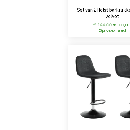
Set van 2 Holst barkrukk
velvet
€
144,00
€
111,0
Op voorraad
Oorspro
prijs
was:
€ 144,0