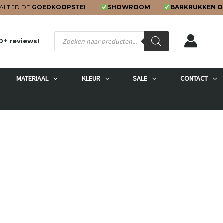
ALTIJD DE
GOEDKOOPSTE!
SHOWROOM
BARKRUKKEN O
Producten
0+ reviews!
zoeken
MATERIAAL
KLEUR
SALE
CONTACT