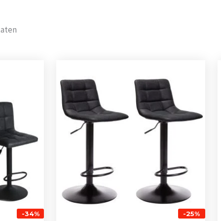
Gesorteerd
taten
op
populariteit
nkelijke
Huidige
Oorspronkelijke
Huidige
prijs
prijs
prijs
is:
was:
is:
0.
€ 102,00.
€ 144,00.
€ 108,00.
-34%
-25%