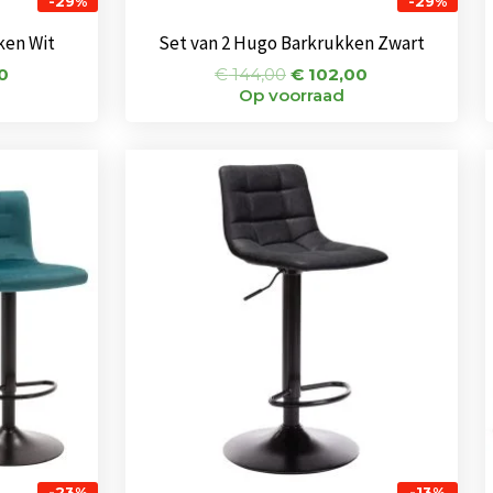
-29%
-29%
ken Wit
Set van 2 Hugo Barkrukken Zwart
0
€
144,00
€
102,00
Op voorraad
onkelijke
Huidige
Oorspronkelijke
Huidige
prijs
prijs
prijs
is:
was:
is:
00.
€ 111,00.
€ 75,00.
€ 65,00.
-23%
-13%