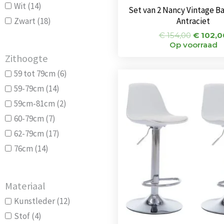
Wit
(14)
Set van 2 Nancy Vintage B
Zwart
(18)
Antraciet
€
154,00
€
102,0
Op voorraad
Zithoogte
59 tot 79cm
(6)
Oorspr
prijs
59-79cm
(14)
was:
€ 124,0
59cm-81cm
(2)
60-79cm
(7)
62-79cm
(17)
76cm
(14)
Materiaal
Kunstleder
(12)
Stof
(4)