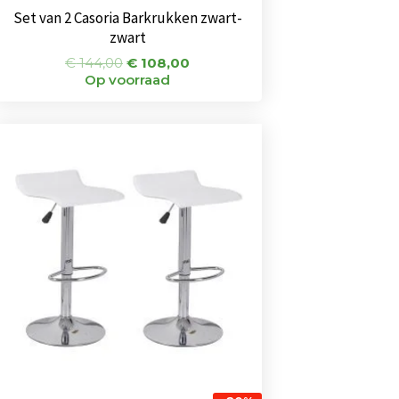
Set van 2 Casoria Barkrukken zwart-
zwart
€
144,00
€
108,00
Op voorraad
Oorspronkelijke
Huidige
prijs
prijs
was:
is:
€ 104,00.
€ 83,00.