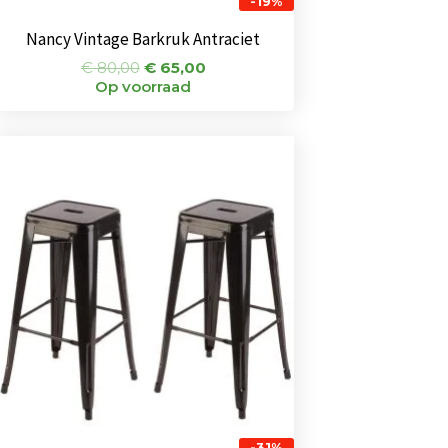
-19%
Nancy Vintage Barkruk Antraciet
€
80,00
€
65,00
Op voorraad
Oorspronkelijke
Huidige
prijs
prijs
was:
is:
€ 144,00.
€ 99,00.
-31%