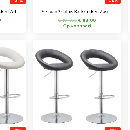
-31%
-20%
kken Wit
Set van 2 Calais Barkrukken Zwart
0
€
104,00
€
83,00
Op voorraad
nkelijke
Huidige
Oorspronkelijke
Huidige
prijs
prijs
prijs
is:
was:
is:
0.
€ 102,00.
€ 144,00.
€ 102,00.