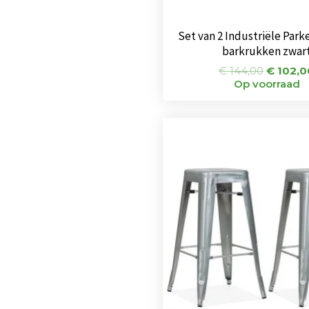
Set van 2 Industriële Park
barkrukken zwar
€
144,00
€
102,0
Op voorraad
Oorspr
prijs
was:
€ 164,0