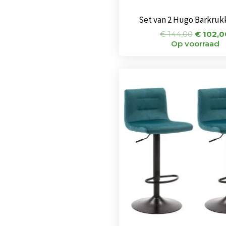
Set van 2 Hugo Barkruk
€
144,00
€
102,0
Op voorraad
Oorspr
prijs
was:
€ 144,