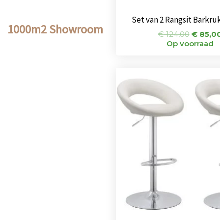
Set van 2 Rangsit Barkru
1000m2 Showroom
€
124,00
€
85,0
Op voorraad
Oorspro
prijs
was:
€ 144,0