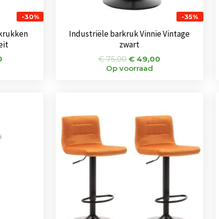
-30%
-35%
rkrukken
Industriële barkruk Vinnie Vintage
eit
zwart
0
€
75,00
€
49,00
Op voorraad
onkelijke
Huidige
Oorspronkelijke
Huidige
prijs
prijs
prijs
is:
was:
is:
.
€ 55,50.
€ 144,00.
€ 111,00.