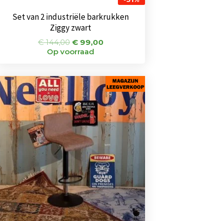
Set van 2 industriële barkrukken
Ziggy zwart
€
144,00
€
99,00
Op voorraad
Oorspronkelijke
Huidige
prijs
prijs
was:
is:
€ 75,00.
€ 49,00.