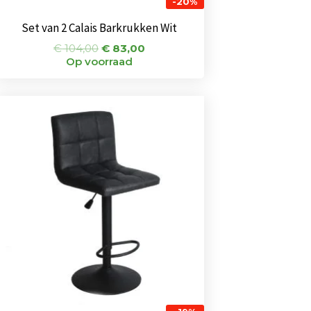
-20%
Set van 2 Calais Barkrukken Wit
€
104,00
€
83,00
Op voorraad
Oorspronkelijke
Huidige
prijs
prijs
was:
is:
€ 80,00.
€ 65,00.