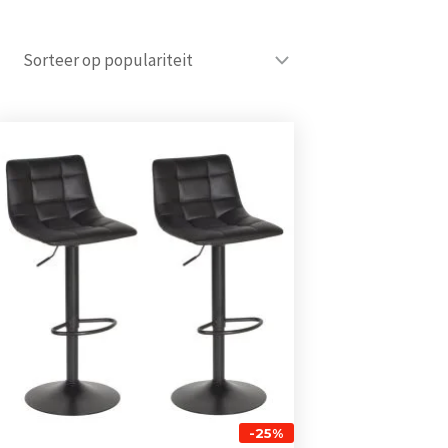
Oorspronkelijke
Huidige
prijs
prijs
was:
is:
€ 144,00.
€ 108,00.
-25%