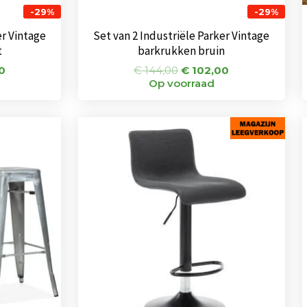
-29%
-29%
er Vintage
Set van 2 Industriële Parker Vintage
t
barkrukken bruin
0
€
144,00
€
102,00
Op voorraad
onkelijke
Huidige
Oorspronkelijke
Huidige
prijs
prijs
prijs
is:
was:
is:
0.
€ 115,00.
€ 75,00.
€ 49,00.