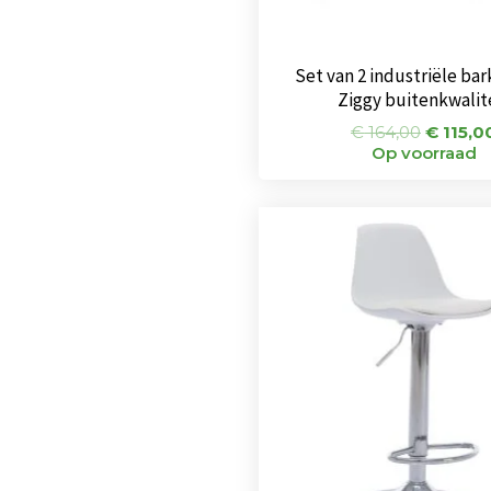
Set van 2 industriële ba
Ziggy buitenkwalit
€
164,00
€
115,0
Op voorraad
Oorspr
prijs
was:
€ 65,00