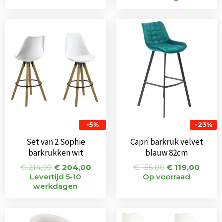
Oorspronkelijke
Huidige
Oorspronkeli
Huidi
prijs
prijs
prijs
prijs
was:
is:
was:
is:
€ 214,00.
€ 204,00.
€ 155,00.
€ 119
-5%
-23%
Set van 2 Sophie
Capri barkruk velvet
barkrukken wit
blauw 82cm
€
214,00
€
204,00
€
155,00
€
119,00
Levertijd 5-10
Op voorraad
werkdagen
Oorspronkelijke
Huidige
Oorspronkeli
Huidi
prijs
prijs
prijs
prijs