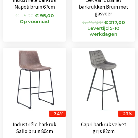
Napoli bruin 67cm
barkrukken Bruin met
gasveer
€
115,00
€
95,00
Op voorraad
€
242,00
€
217,00
Levertijd 5-10
werkdagen
Oorspronkelijke
Huidige
Oorspronkeli
Huidi
prijs
prijs
prijs
prijs
was:
is:
was:
is:
€ 135,00.
€ 89,00.
€ 155,00.
€ 119
-34%
-23%
Industriële barkruk
Capri barkruk velvet
Sallo bruin 80cm
grijs 82cm