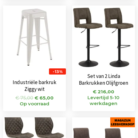
Oorspronkelijke
Huidige
prijs
prijs
was:
is:
€ 75,00.
€ 65,00.
-13%
Set van 2 Linda
Industriële barkruk
Barkrukken Olijfgroen
Ziggy wit
€
216,00
Levertijd 5-10
€
75,00
€
65,00
werkdagen
Op voorraad
Oorspronkelijke
Huidige
Oorspronkeli
Huidi
prijs
prijs
prijs
prijs
was:
is:
was:
is:
€ 248,00.
€ 209,00.
€ 150,00.
€ 89,