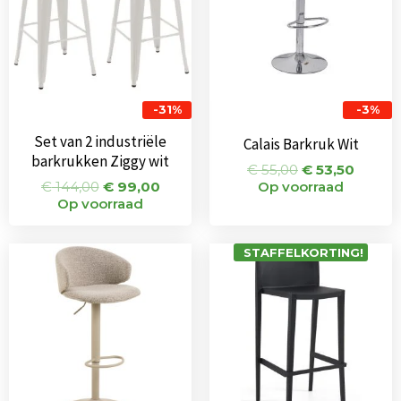
-31%
-3%
Set van 2 industriële
Calais Barkruk Wit
barkrukken Ziggy wit
€
55,00
€
53,50
€
144,00
€
99,00
Op voorraad
Op voorraad
STAFFELKORTING!