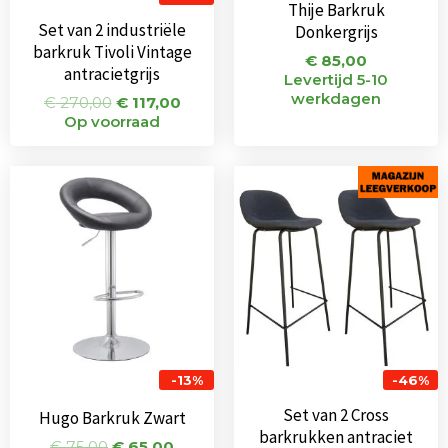
Thije Barkruk
Set van 2 industriële
Donkergrijs
barkruk Tivoli Vintage
€
85,00
antracietgrijs
Levertijd 5-10
werkdagen
€
270,00
€
117,00
Op voorraad
Oorspronkelijke
Huidige
Oorspronkeli
Huidi
prijs
prijs
prijs
prijs
was:
is:
was:
is:
€ 75,00.
€ 65,00.
€ 138,00.
€ 75,
-13%
-46%
Set van 2 Cross
Hugo Barkruk Zwart
barkrukken antraciet
€
75,00
€
65,00