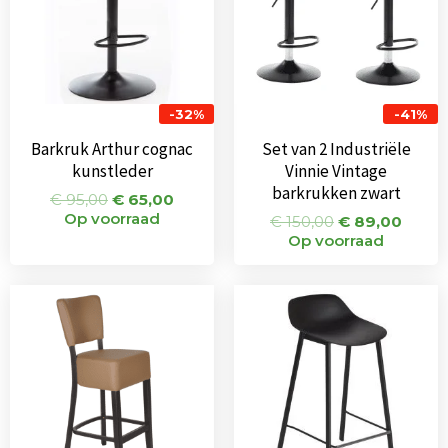
-32%
-41%
Barkruk Arthur cognac
Set van 2 Industriële
kunstleder
Vinnie Vintage
barkrukken zwart
€
95,00
€
65,00
Op voorraad
€
150,00
€
89,00
Op voorraad
Oorspronkeli
Huid
prijs
prijs
was:
is:
€ 199,00.
€ 189