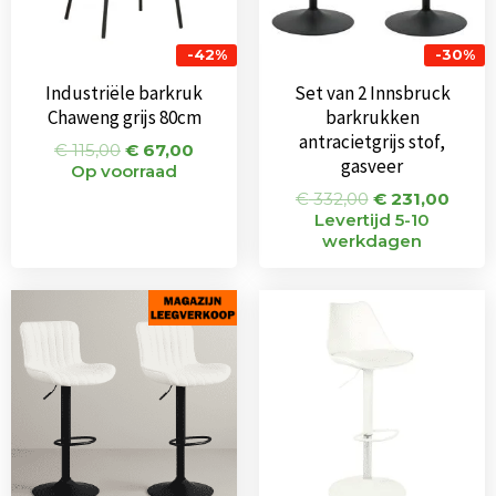
-42%
-30%
Industriële barkruk
Set van 2 Innsbruck
Chaweng grijs 80cm
barkrukken
antracietgrijs stof,
€
115,00
€
67,00
gasveer
Op voorraad
€
332,00
€
231,00
Levertijd 5-10
werkdagen
Oorspronkelijke
Huidige
Oorspronkeli
Huidi
prijs
prijs
prijs
prijs
was:
is:
was:
is:
€ 202,00.
€ 110,00.
€ 67,00.
€ 60,5