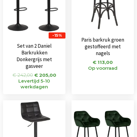
-15%
Paris barkruk groen
Set van 2 Daniel
gestoffeerd met
Barkrukken
nagels
Donkergrijs met
€
113,00
gasveer
Op voorraad
€
242,00
€
205,00
Levertijd 5-10
werkdagen
Oorspronkelijke
Huidige
Oorspronkeli
Huid
prijs
prijs
prijs
prijs
was:
is:
was:
is:
€ 75,00.
€ 65,00.
€ 338,00.
€ 319