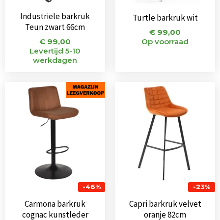
Industriële barkruk
Turtle barkruk wit
Teun zwart 66cm
€
99,00
€
99,00
Op voorraad
Levertijd 5-10
werkdagen
Oorspronkelijke
Huidige
Oorspronkeli
Huidi
prijs
prijs
prijs
prijs
was:
is:
was:
is:
€ 109,00.
€ 59,00.
€ 155,00.
€ 119
-46%
-23%
Carmona barkruk
Capri barkruk velvet
cognac kunstleder
oranje 82cm