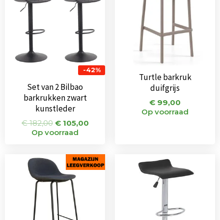
-42%
Turtle barkruk
Set van 2 Bilbao
duifgrijs
barkrukken zwart
€
99,00
kunstleder
Op voorraad
€
182,00
€
105,00
Op voorraad
Oorspronkelijke
Huidige
Oorspronkeli
Huidi
prijs
prijs
prijs
prijs
was:
is:
was:
is:
€ 69,00.
€ 39,00.
€ 55,00.
€ 53,5