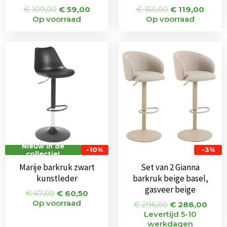
€
109,00
€
59,00
€
155,00
€
119,00
Op voorraad
Op voorraad
Oorspronkelijke
Huidige
Oorspronkeli
Huid
prijs
prijs
prijs
prijs
was:
is:
was:
is:
€ 67,00.
€ 60,50.
€ 296,00.
€ 28
Nieuw in de
-10%
-3%
collectie!
Marije barkruk zwart
Set van 2 Gianna
kunstleder
barkruk beige basel,
gasveer beige
€
67,00
€
60,50
Op voorraad
€
296,00
€
286,00
Levertijd 5-10
werkdagen