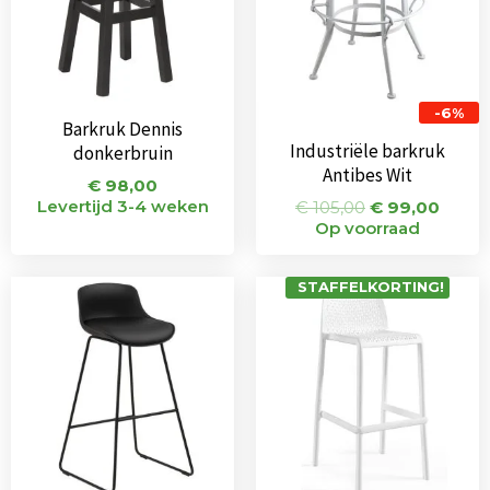
-6%
Barkruk Dennis
Industriële barkruk
donkerbruin
Antibes Wit
€
98,00
Levertijd 3-4 weken
€
105,00
€
99,00
Op voorraad
STAFFELKORTING!