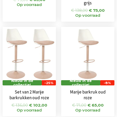
grijs
Op voorraad
€
138,00
€
75,00
Op voorraad
Oorspronkelijke
Huidige
Oorspronkeli
Huidi
prijs
prijs
prijs
prijs
was:
is:
was:
is:
€ 136,00.
€ 102,00.
€ 71,00.
€ 65,0
Nieuw in de
Nieuw in de
-25%
-8%
collectie!
collectie!
Set van 2 Marije
Marije barkruk oud
barkrukken oud roze
roze
€
136,00
€
102,00
€
71,00
€
65,00
Op voorraad
Op voorraad