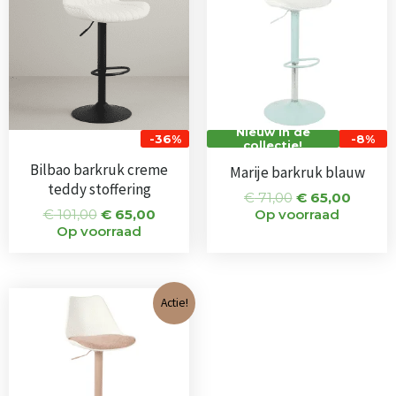
€ 101,00.
€ 65,00.
€ 71,00.
€ 65,0
Nieuw in de
-36%
-8%
collectie!
Bilbao barkruk creme
Marije barkruk blauw
teddy stoffering
€
71,00
€
65,00
€
101,00
€
65,00
Op voorraad
Op voorraad
Oorspronkelijke
Huidige
Actie!
prijs
prijs
was:
is:
€ 71,00.
€ 65,00.