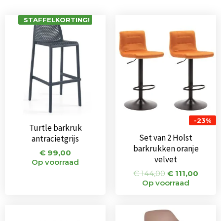
Oorspronkeli
Huidi
STAFFELKORTING!
prijs
prijs
was:
is:
€ 144,00.
€ 111,
-23%
Turtle barkruk
Set van 2 Holst
antracietgrijs
barkrukken oranje
€
99,00
velvet
Op voorraad
€
144,00
€
111,00
Op voorraad
Oorspronkelijke
Huidige
Oorspronkeli
Huid
prijs
prijs
prijs
prijs