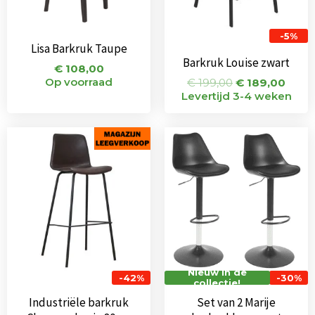
-5%
Lisa Barkruk Taupe
Barkruk Louise zwart
€
108,00
Op voorraad
€
199,00
€
189,00
Levertijd 3-4 weken
Oorspronkelijke
Huidige
Oorspronkeli
Huidi
prijs
prijs
prijs
prijs
was:
is:
was:
is:
€ 115,00.
€ 67,00.
€ 134,00.
€ 94,
Nieuw in de
-42%
-30%
collectie!
Industriële barkruk
Set van 2 Marije