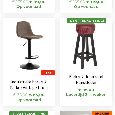
€
135,00
€
89,00
€
155,00
€
119,00
Op voorraad
Op voorraad
Oorspronkelijke
Huidige
STAFFELKORTING!
prijs
prijs
was:
is:
€ 75,00.
€ 65,00.
-13%
Barkruk John rood
Industriële barkruk
kunstleder
Parker Vintage bruin
€
95,00
Levertijd 3-4 weken
€
75,00
€
65,00
Op voorraad
Oorspronkeli
Huidi
STAFFELKORTING!