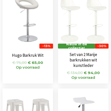
was:
is:
was:
is:
€ 75,00.
€ 65,00.
€ 134,00.
€ 94,
Nieuw in de
-13%
-30%
collectie!
Set van 2 Marije
Hugo Barkruk Wit
barkrukken wit
€
75,00
€
65,00
kunstleder
Op voorraad
€
134,00
€
94,00
Op voorraad
Oorspronkelijke
Huidige
Oorspronkeli
Huidi
prijs
prijs
prijs
prijs
was:
is:
was:
is:
€ 144,00.
€ 99,00.
€ 55,00.
€ 53,5