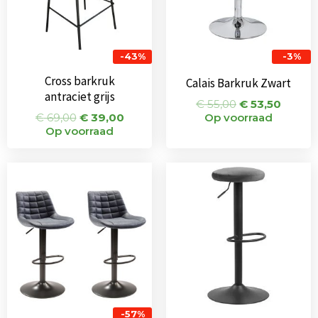
-43%
-3%
Cross barkruk
Calais Barkruk Zwart
antraciet grijs
€
55,00
€
53,50
€
69,00
€
39,00
Op voorraad
Op voorraad
Oorspronkelijke
Huidige
prijs
prijs
was:
is:
€ 270,00.
€ 117,00.
-57%