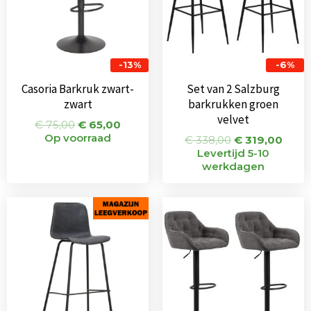
-13%
-6%
Casoria Barkruk zwart-
Set van 2 Salzburg
zwart
barkrukken groen
velvet
€
75,00
€
65,00
Op voorraad
€
338,00
€
319,00
Levertijd 5-10
werkdagen
Oorspronkelijke
Huidige
Oorspronkeli
Huid
prijs
prijs
prijs
prijs
was:
is:
was:
is:
€ 115,00.
€ 67,00.
€ 332,00.
€ 231