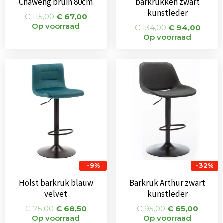
Chaweng bruin 80cm
barkrukken zwart
kunstleder
€
115,00
€
67,00
Op voorraad
€
134,00
€
94,00
Op voorraad
Oorspronkelijke
Huidige
Oorspronkeli
Huidi
prijs
prijs
prijs
prijs
was:
is:
was:
is:
€ 75,00.
€ 68,50.
€ 95,00.
€ 65,0
-9%
-32%
Holst barkruk blauw
Barkruk Arthur zwart
velvet
kunstleder
€
75,00
€
68,50
€
95,00
€
65,00
Op voorraad
Op voorraad