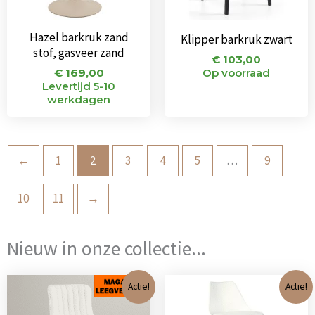
Hazel barkruk zand
Klipper barkruk zwart
stof, gasveer zand
€
103,00
€
169,00
Op voorraad
Levertijd 5-10
werkdagen
←
1
2
3
4
5
…
9
10
11
→
Nieuw in onze collectie...
Oorspronkelijke
Huidige
Oorspronkeli
Huidi
Actie!
Actie!
prijs
prijs
prijs
prijs
was:
is:
was:
is: