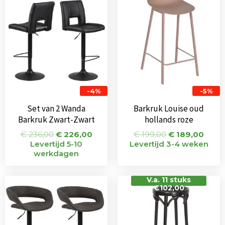
was:
is:
was:
is:
€ 236,00.
€ 226,00.
€ 199,00.
€ 189
-4%
-5%
Set van 2 Wanda
Barkruk Louise oud
Barkruk Zwart-Zwart
hollands roze
€
236,00
€
226,00
€
199,00
€
189,00
Levertijd 5-10
Levertijd 3-4 weken
werkdagen
Oorspronkelijke
Huidige
V.a. 11 stuks
€102,00
prijs
prijs
was:
is:
€ 242,00.
€ 205,00.