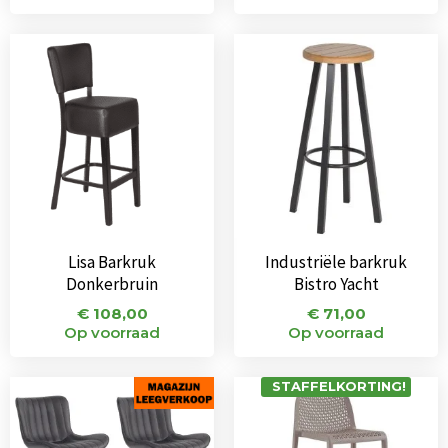
Lisa Barkruk
Industriële barkruk
Donkerbruin
Bistro Yacht
€
108,00
€
71,00
Op voorraad
Op voorraad
Oorspronkelijke
Huidige
STAFFELKORTING!
prijs
prijs
was:
is:
€ 182,00.
€ 105,00.