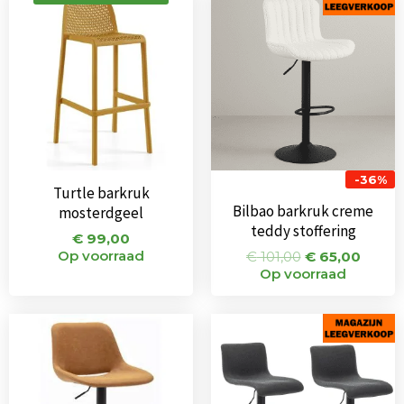
prijs
prijs
was:
is:
€ 101,00.
€ 65,0
-36%
Turtle barkruk
Bilbao barkruk creme
mosterdgeel
teddy stoffering
€
99,00
Op voorraad
€
101,00
€
65,00
Op voorraad
Oorspronkelijke
Huidige
Oorspronkeli
Huidi
prijs
prijs
prijs
prijs
was:
is:
was:
is:
€ 95,00.
€ 65,00.
€ 150,00.
€ 89,