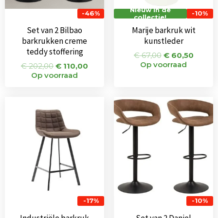
Nieuw in de
-46%
-10%
collectie!
Set van 2 Bilbao
Marije barkruk wit
barkrukken creme
kunstleder
teddy stoffering
€
67,00
€
60,50
Op voorraad
€
202,00
€
110,00
Op voorraad
Oorspronkelijke
Huidige
Oorspronkeli
Huid
prijs
prijs
prijs
prijs
was:
is:
was:
is:
€ 115,00.
€ 95,00.
€ 242,00.
€ 217
-17%
-10%
Industriële barkruk
Set van 2 Daniel